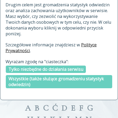
materiały archiwalne
Drugim celem jest gromadzenia statystyk odwiedzin
oraz analiza zachowania użytkowników w serwisie.
cytowanie
Masz wybór, czy zezwolić na wykorzystywanie
kontakt
Twoich danych osobowych w tym celu, czy nie. W celu
dokonania wyboru kliknij w odpowiedni przycisk
poniżej.
Szczegółowe informacje znajdziesz w
Polityce
Prywatności
.
przeszukaj także hasła w
Wyrażam zgodę na "ciasteczka":
indeksie
Tylko niezbędne do działania serwisu
a fronte
a tergo
Wszystkie (także służące gromadzeniu statystyk
odwiedzin)
A
B
C
Ć
D
E
F
G