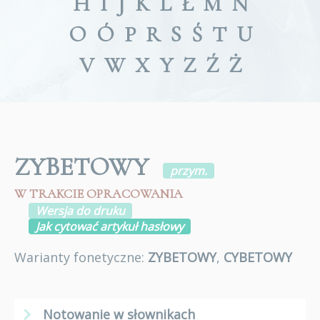
H
I
J
K
L
Ł
M
N
O
Ó
P
R
S
Ś
T
U
V
W
X
Y
Z
Ź
Ż
ZYBETOWY
przym.
W TRAKCIE OPRACOWANIA
Wersja do druku
Jak cytować artykuł hasłowy
Warianty fonetyczne:
ZYBETOWY
,
CYBETOWY
Notowanie w słownikach