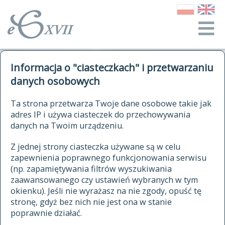
o Słowniku
Informacja o "ciasteczkach" i przetwarzaniu
autorzy Słownika
kwerendy
danych osobowych
jak cytować Słownik
historia
ELEKTRONICZNY SŁOWNIK
Ta strona przetwarza Twoje dane osobowe takie jak
publikacje
adres IP i używa ciasteczek do przechowywania
JĘZYKA POLSKIEGO
źródła
danych na Twoim urządzeniu.
XVII I XVIII WIEKU
autorzy tekstów źródłowych
Z jednej strony ciasteczka używane są w celu
zapewnienia poprawnego funkcjonowania serwisu
zasady opracowania
(np. zapamiętywania filtrów wyszukiwania
statystyki
zaawansowanego czy ustawień wybranych w tym
znajdź hasła
okienku). Jeśli nie wyrażasz na nie zgody, opuść tę
najnowsze hasła
stronę, gdyż bez nich nie jest ona w stanie
poprawnie działać.
zaczynające się od
ostatnio zmodyfikowane hasła