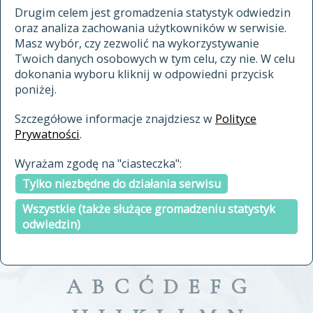
materiały archiwalne
Drugim celem jest gromadzenia statystyk odwiedzin
oraz analiza zachowania użytkowników w serwisie.
cytowanie
Masz wybór, czy zezwolić na wykorzystywanie
kontakt
Twoich danych osobowych w tym celu, czy nie. W celu
dokonania wyboru kliknij w odpowiedni przycisk
poniżej.
Szczegółowe informacje znajdziesz w
Polityce
Prywatności
.
przeszukaj także hasła w
Wyrażam zgodę na "ciasteczka":
indeksie
Tylko niezbędne do działania serwisu
a fronte
a tergo
Wszystkie (także służące gromadzeniu statystyk
odwiedzin)
A
B
C
Ć
D
E
F
G