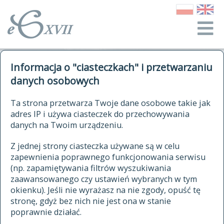
o Słowniku
Informacja o "ciasteczkach" i przetwarzaniu
autorzy Słownika
kwerendy
danych osobowych
jak cytować Słownik
historia
ELEKTRONICZNY SŁOWNIK
Ta strona przetwarza Twoje dane osobowe takie jak
publikacje
adres IP i używa ciasteczek do przechowywania
JĘZYKA POLSKIEGO
źródła
danych na Twoim urządzeniu.
XVII I XVIII WIEKU
autorzy tekstów źródłowych
Z jednej strony ciasteczka używane są w celu
zapewnienia poprawnego funkcjonowania serwisu
zasady opracowania
(np. zapamiętywania filtrów wyszukiwania
statystyki
zaawansowanego czy ustawień wybranych w tym
znajdź hasła
okienku). Jeśli nie wyrażasz na nie zgody, opuść tę
najnowsze hasła
stronę, gdyż bez nich nie jest ona w stanie
poprawnie działać.
zaczynające się od
ostatnio zmodyfikowane hasła