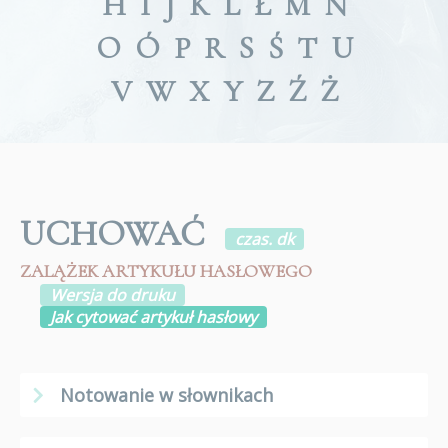
H
I
J
K
L
Ł
M
N
O
Ó
P
R
S
Ś
T
U
V
W
X
Y
Z
Ź
Ż
UCHOWAĆ
czas. dk
ZALĄŻEK ARTYKUŁU HASŁOWEGO
Wersja do druku
Jak cytować artykuł hasłowy
Notowanie w słownikach