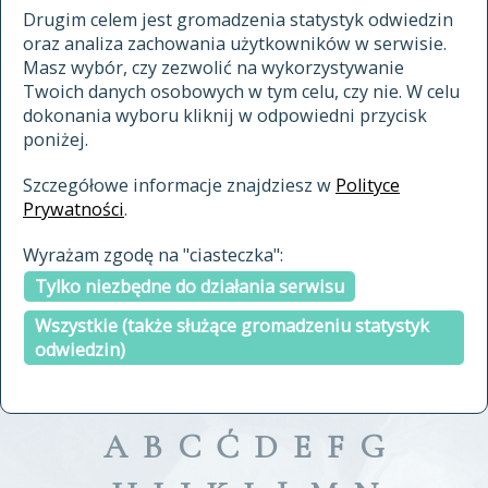
materiały archiwalne
Drugim celem jest gromadzenia statystyk odwiedzin
oraz analiza zachowania użytkowników w serwisie.
cytowanie
Masz wybór, czy zezwolić na wykorzystywanie
kontakt
Twoich danych osobowych w tym celu, czy nie. W celu
dokonania wyboru kliknij w odpowiedni przycisk
poniżej.
Szczegółowe informacje znajdziesz w
Polityce
Prywatności
.
przeszukaj także hasła w
Wyrażam zgodę na "ciasteczka":
indeksie
Tylko niezbędne do działania serwisu
a fronte
a tergo
Wszystkie (także służące gromadzeniu statystyk
odwiedzin)
A
B
C
Ć
D
E
F
G