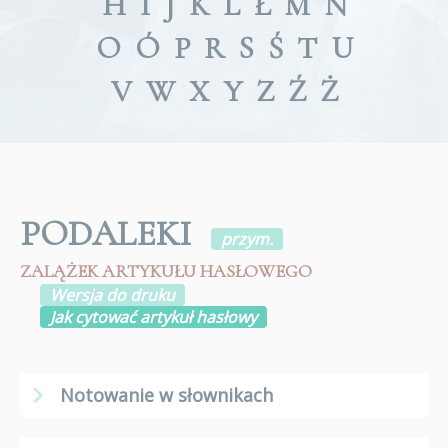
H
I
J
K
L
Ł
M
N
O
Ó
P
R
S
Ś
T
U
V
W
X
Y
Z
Ź
Ż
PODALEKI
przym.
ZALĄŻEK ARTYKUŁU HASŁOWEGO
Wersja do druku
Jak cytować artykuł hasłowy
Notowanie w słownikach