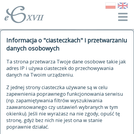
o Słowniku
Informacja o "ciasteczkach" i przetwarzaniu
autorzy Słownika
kwerendy
danych osobowych
jak cytować Słownik
historia
ELEKTRONICZNY SŁOWNIK
Ta strona przetwarza Twoje dane osobowe takie jak
publikacje
adres IP i używa ciasteczek do przechowywania
JĘZYKA POLSKIEGO
źródła
danych na Twoim urządzeniu.
XVII I XVIII WIEKU
autorzy tekstów źródłowych
Z jednej strony ciasteczka używane są w celu
zapewnienia poprawnego funkcjonowania serwisu
zasady opracowania
(np. zapamiętywania filtrów wyszukiwania
statystyki
zaawansowanego czy ustawień wybranych w tym
znajdź hasła
okienku). Jeśli nie wyrażasz na nie zgody, opuść tę
najnowsze hasła
stronę, gdyż bez nich nie jest ona w stanie
poprawnie działać.
zaczynające się od
ostatnio zmodyfikowane hasła