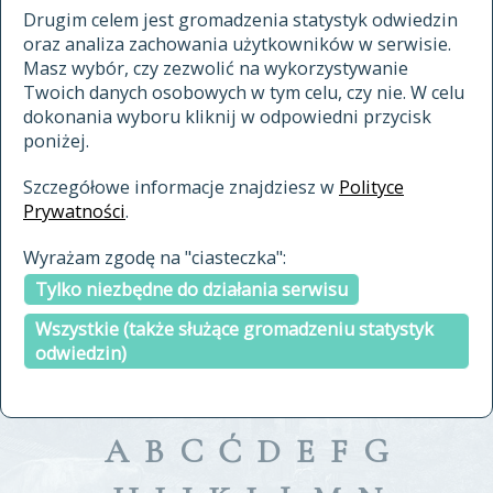
materiały archiwalne
Drugim celem jest gromadzenia statystyk odwiedzin
oraz analiza zachowania użytkowników w serwisie.
cytowanie
Masz wybór, czy zezwolić na wykorzystywanie
kontakt
Twoich danych osobowych w tym celu, czy nie. W celu
dokonania wyboru kliknij w odpowiedni przycisk
poniżej.
Szczegółowe informacje znajdziesz w
Polityce
Prywatności
.
przeszukaj także hasła w
Wyrażam zgodę na "ciasteczka":
indeksie
Tylko niezbędne do działania serwisu
a fronte
a tergo
Wszystkie (także służące gromadzeniu statystyk
odwiedzin)
A
B
C
Ć
D
E
F
G