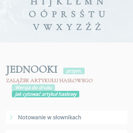
H
I
J
K
L
Ł
M
N
O
Ó
P
R
S
Ś
T
U
V
W
X
Y
Z
Ź
Ż
JEDNOOKI
przym.
ZALĄŻEK ARTYKUŁU HASŁOWEGO
Wersja do druku
Jak cytować artykuł hasłowy
Notowanie w słownikach