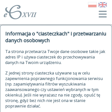
o Słowniku
Informacja o "ciasteczkach" i przetwarzaniu
autorzy Słownika
kwerendy
danych osobowych
jak cytować Słownik
historia
ELEKTRONICZNY SŁOWNIK
Ta strona przetwarza Twoje dane osobowe takie jak
publikacje
adres IP i używa ciasteczek do przechowywania
JĘZYKA POLSKIEGO
źródła
danych na Twoim urządzeniu.
XVII I XVIII WIEKU
autorzy tekstów źródłowych
Z jednej strony ciasteczka używane są w celu
zapewnienia poprawnego funkcjonowania serwisu
zasady opracowania
(np. zapamiętywania filtrów wyszukiwania
statystyki
zaawansowanego czy ustawień wybranych w tym
znajdź hasła
okienku). Jeśli nie wyrażasz na nie zgody, opuść tę
najnowsze hasła
stronę, gdyż bez nich nie jest ona w stanie
poprawnie działać.
zaczynające się od
ostatnio zmodyfikowane hasła