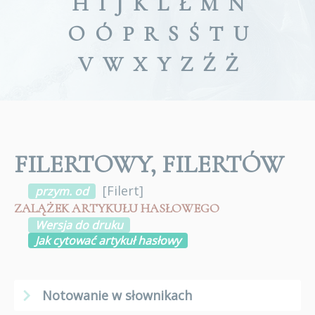
H
I
J
K
L
Ł
M
N
O
Ó
P
R
S
Ś
T
U
V
W
X
Y
Z
Ź
Ż
FILERTOWY, FILERTÓW
[
Filert
]
przym. od
ZALĄŻEK ARTYKUŁU HASŁOWEGO
Wersja do druku
Jak cytować artykuł hasłowy
Notowanie w słownikach