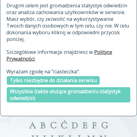
materiały archiwalne
Drugim celem jest gromadzenia statystyk odwiedzin
oraz analiza zachowania użytkowników w serwisie.
cytowanie
Masz wybór, czy zezwolić na wykorzystywanie
kontakt
Twoich danych osobowych w tym celu, czy nie. W celu
dokonania wyboru kliknij w odpowiedni przycisk
poniżej.
Szczegółowe informacje znajdziesz w
Polityce
Prywatności
.
przeszukaj także hasła w
Wyrażam zgodę na "ciasteczka":
indeksie
Tylko niezbędne do działania serwisu
a fronte
a tergo
Wszystkie (także służące gromadzeniu statystyk
odwiedzin)
A
B
C
Ć
D
E
F
G