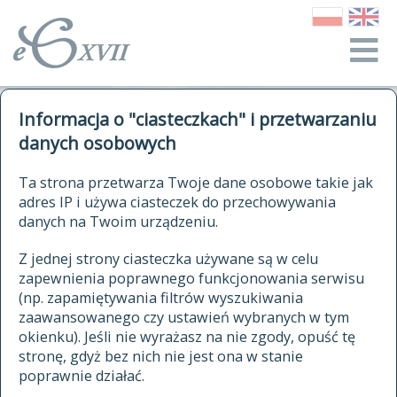
o Słowniku
Informacja o "ciasteczkach" i przetwarzaniu
autorzy Słownika
kwerendy
danych osobowych
jak cytować Słownik
historia
ELEKTRONICZNY SŁOWNIK
Ta strona przetwarza Twoje dane osobowe takie jak
publikacje
adres IP i używa ciasteczek do przechowywania
JĘZYKA POLSKIEGO
źródła
danych na Twoim urządzeniu.
XVII I XVIII WIEKU
autorzy tekstów źródłowych
Z jednej strony ciasteczka używane są w celu
zapewnienia poprawnego funkcjonowania serwisu
zasady opracowania
(np. zapamiętywania filtrów wyszukiwania
statystyki
zaawansowanego czy ustawień wybranych w tym
znajdź hasła
okienku). Jeśli nie wyrażasz na nie zgody, opuść tę
najnowsze hasła
stronę, gdyż bez nich nie jest ona w stanie
poprawnie działać.
zaczynające się od
ostatnio zmodyfikowane hasła