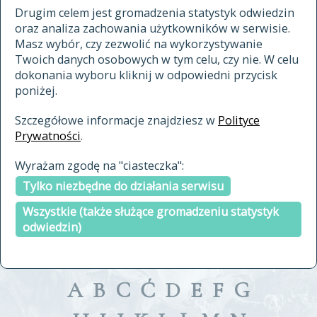
materiały archiwalne
Drugim celem jest gromadzenia statystyk odwiedzin
oraz analiza zachowania użytkowników w serwisie.
cytowanie
Masz wybór, czy zezwolić na wykorzystywanie
kontakt
Twoich danych osobowych w tym celu, czy nie. W celu
dokonania wyboru kliknij w odpowiedni przycisk
poniżej.
Szczegółowe informacje znajdziesz w
Polityce
Prywatności
.
przeszukaj także hasła w
Wyrażam zgodę na "ciasteczka":
indeksie
Tylko niezbędne do działania serwisu
a fronte
a tergo
Wszystkie (także służące gromadzeniu statystyk
odwiedzin)
A
B
C
Ć
D
E
F
G