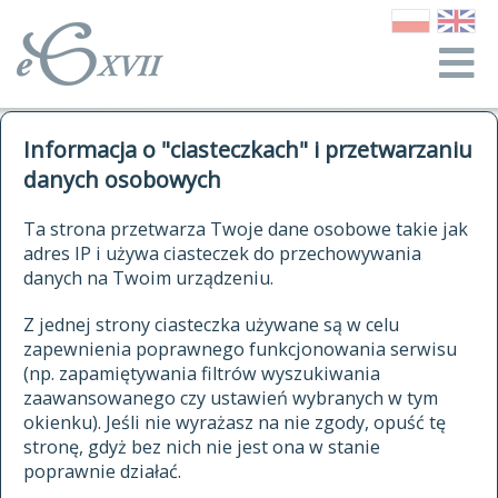
o Słowniku
Informacja o "ciasteczkach" i przetwarzaniu
autorzy Słownika
kwerendy
danych osobowych
jak cytować Słownik
historia
ELEKTRONICZNY SŁOWNIK
Ta strona przetwarza Twoje dane osobowe takie jak
publikacje
adres IP i używa ciasteczek do przechowywania
JĘZYKA POLSKIEGO
źródła
danych na Twoim urządzeniu.
XVII I XVIII WIEKU
autorzy tekstów źródłowych
Z jednej strony ciasteczka używane są w celu
zapewnienia poprawnego funkcjonowania serwisu
zasady opracowania
(np. zapamiętywania filtrów wyszukiwania
statystyki
zaawansowanego czy ustawień wybranych w tym
znajdź hasła
okienku). Jeśli nie wyrażasz na nie zgody, opuść tę
najnowsze hasła
stronę, gdyż bez nich nie jest ona w stanie
poprawnie działać.
zaczynające się od
ostatnio zmodyfikowane hasła