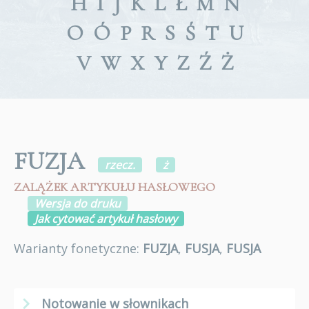
H
I
J
K
L
Ł
M
N
O
Ó
P
R
S
Ś
T
U
V
W
X
Y
Z
Ź
Ż
FUZJA
rzecz.
ż
ZALĄŻEK ARTYKUŁU HASŁOWEGO
Wersja do druku
Jak cytować artykuł hasłowy
Warianty fonetyczne:
FUZJA
,
FUSJA
,
FUSJA
Notowanie w słownikach