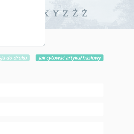
iwalne
T
U
V
W
X
Y
Z
Ź
Ż
ja do druku
Jak cytować artykuł hasłowy