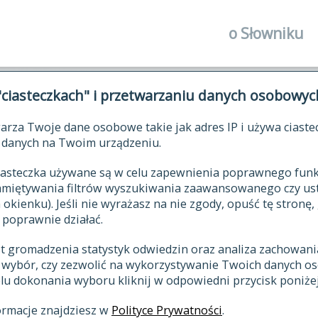
o Słowniku
autorzy Słown
"ciasteczkach" i przetwarzaniu danych osobowyc
historia
arza Twoje dane osobowe takie jak adres IP i używa ciaste
publikacje
ŁOWNIK JĘZYKA POLSKIEGO XV
danych na Twoim urządzeniu.
źródła
 ciasteczka używane są w celu zapewnienia poprawnego fu
autorzy tekst
pamiętywania filtrów wyszukiwania zaawansowanego czy us
zasady opraco
kienku). Jeśli nie wyrażasz na nie zgody, opuść tę stronę, 
 poprawnie działać.
statystyki
st gromadzenia statystyk odwiedzin oraz analiza zachowan
najnowsze has
z wybór, czy zezwolić na wykorzystywanie Twoich danych 
eksie
ostatnio zmod
celu dokonania wyboru kliknij w odpowiedni przycisk poniżej
hasła
ormacje znajdziesz w
Polityce Prywatności
.