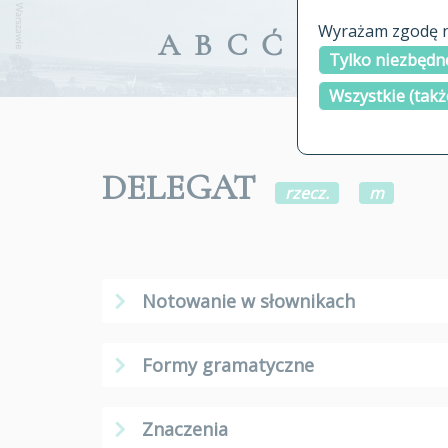
Wyrażam zgodę na
A
B
C
Ć
D
E
F
G
Tylko niezbędne
Wszystkie (takż
DELEGAT
rzecz.
m
Notowanie w słownikach
Formy gramatyczne
Znaczenia