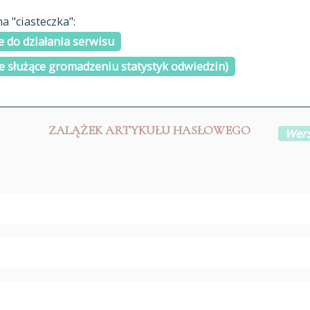
materiały arch
 "ciasteczka":
H
I
J
K
L
Ł
M
N
O
Ó
P
cytowanie
R
S
Ś
 do działania serwisu
kontakt
e służące gromadzeniu statystyk odwiedzin)
ZALĄŻEK ARTYKUŁU HASŁOWEGO
Wers