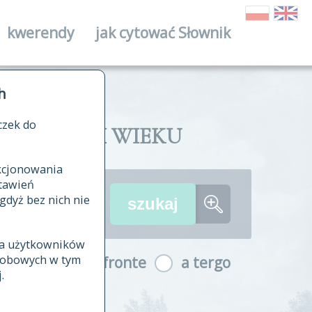
kwerendy
jak cytować Słownik
ika
h
czek do
II I XVIII WIEKU
nkcjonowania
ów źródłowych
tawień
wania
gdyż bez nich nie
ia użytkowników
ła
osobowych w tym
a fronte
a tergo
yfikowane
.