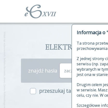
Informacja o 
Ta strona przetw
ELEKTRONICZNY S
przechowywania 
Z jednej strony
serwisu (np. za
wybranych w tym o
znajdź hasła
zaczynające się od
jest ona w stanie
Drugim celem je
w serwisie. Mas
przeszukaj także hasła w ind
celu, czy nie. W 
Szczegółowe inf