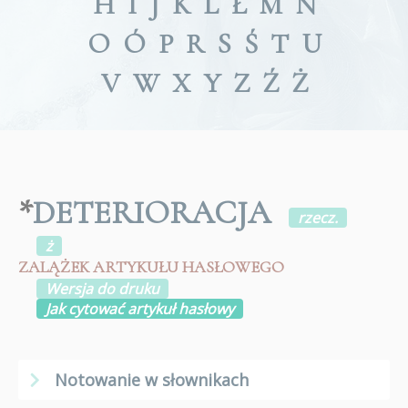
H
I
J
K
L
Ł
M
N
O
Ó
P
R
S
Ś
T
U
V
W
X
Y
Z
Ź
Ż
*
DETERIORACJA
rzecz.
ż
ZALĄŻEK ARTYKUŁU HASŁOWEGO
Wersja do druku
Jak cytować artykuł hasłowy
Notowanie w słownikach