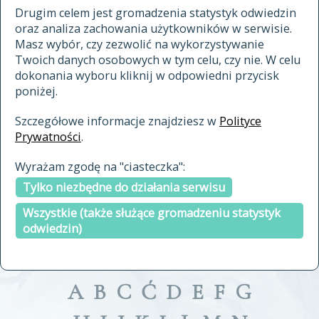
materiały archiwalne
Drugim celem jest gromadzenia statystyk odwiedzin
oraz analiza zachowania użytkowników w serwisie.
cytowanie
Masz wybór, czy zezwolić na wykorzystywanie
kontakt
Twoich danych osobowych w tym celu, czy nie. W celu
dokonania wyboru kliknij w odpowiedni przycisk
poniżej.
Szczegółowe informacje znajdziesz w
Polityce
Prywatności
.
przeszukaj także hasła w
Wyrażam zgodę na "ciasteczka":
indeksie
Tylko niezbędne do działania serwisu
a fronte
a tergo
Wszystkie (także służące gromadzeniu statystyk
odwiedzin)
A
B
C
Ć
D
E
F
G