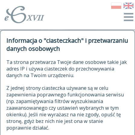
o Słowniku
Informacja o "ciasteczkach" i przetwarzaniu
autorzy Słownika
kwerendy
danych osobowych
jak cytować Słownik
historia
ELEKTRONICZNY SŁOWNIK
Ta strona przetwarza Twoje dane osobowe takie jak
publikacje
adres IP i używa ciasteczek do przechowywania
JĘZYKA POLSKIEGO
źródła
danych na Twoim urządzeniu.
XVII I XVIII WIEKU
autorzy tekstów źródłowych
Z jednej strony ciasteczka używane są w celu
zapewnienia poprawnego funkcjonowania serwisu
zasady opracowania
(np. zapamiętywania filtrów wyszukiwania
statystyki
zaawansowanego czy ustawień wybranych w tym
znajdź hasła
okienku). Jeśli nie wyrażasz na nie zgody, opuść tę
najnowsze hasła
stronę, gdyż bez nich nie jest ona w stanie
poprawnie działać.
zaczynające się od
ostatnio zmodyfikowane hasła