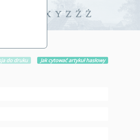
iwalne
T
U
V
W
X
Y
Z
Ź
Ż
ja do druku
Jak cytować artykuł hasłowy