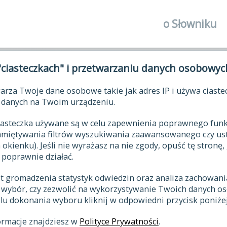
o Słowniku
autorzy Słown
"ciasteczkach" i przetwarzaniu danych osobowyc
historia
arza Twoje dane osobowe takie jak adres IP i używa ciaste
publikacje
ŁOWNIK JĘZYKA POLSKIEGO XV
danych na Twoim urządzeniu.
źródła
 ciasteczka używane są w celu zapewnienia poprawnego fu
autorzy tekst
pamiętywania filtrów wyszukiwania zaawansowanego czy us
zasady opraco
kienku). Jeśli nie wyrażasz na nie zgody, opuść tę stronę, 
 poprawnie działać.
statystyki
st gromadzenia statystyk odwiedzin oraz analiza zachowan
najnowsze has
z wybór, czy zezwolić na wykorzystywanie Twoich danych 
eksie
ostatnio zmod
celu dokonania wyboru kliknij w odpowiedni przycisk poniżej
hasła
ormacje znajdziesz w
Polityce Prywatności
.