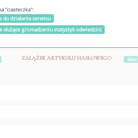
materiały arch
 "ciasteczka":
H
I
J
K
L
Ł
M
N
O
Ó
P
cytowanie
R
S
Ś
 do działania serwisu
kontakt
e służące gromadzeniu statystyk odwiedzin)
ZALĄŻEK ARTYKUŁU HASŁOWEGO
Wers