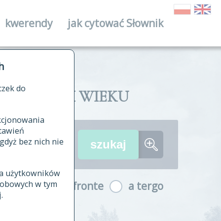
kwerendy
jak cytować Słownik
ika
h
czek do
II I XVIII WIEKU
nkcjonowania
ów źródłowych
tawień
wania
gdyż bez nich nie
ia użytkowników
ła
osobowych w tym
a fronte
a tergo
yfikowane
.