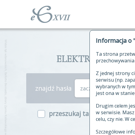
Informacja o 
Ta strona przetw
ELEKTRONICZNY S
przechowywania 
Z jednej strony
serwisu (np. za
wybranych w tym o
znajdź hasła
zaczynające się od
jest ona w stanie
Drugim celem je
w serwisie. Mas
przeszukaj także hasła w ind
celu, czy nie. W 
Szczegółowe inf