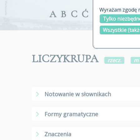
Wyrażam zgodę na
A
B
C
Ć
D
E
F
G
Tylko niezbędne
Wszystkie (takż
LICZYKRUPA
rzecz.
m
Notowanie w słownikach
Formy gramatyczne
Znaczenia