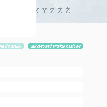
iwalne
T
U
V
W
X
Y
Z
Ź
Ż
ja do druku
Jak cytować artykuł hasłowy