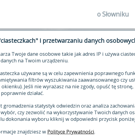
o Słowniku
autorzy Słown
"ciasteczkach" i przetwarzaniu danych osobowyc
historia
arza Twoje dane osobowe takie jak adres IP i używa ciaste
publikacje
ŁOWNIK JĘZYKA POLSKIEGO XV
danych na Twoim urządzeniu.
źródła
 ciasteczka używane są w celu zapewnienia poprawnego fu
autorzy tekst
pamiętywania filtrów wyszukiwania zaawansowanego czy us
zasady opraco
kienku). Jeśli nie wyrażasz na nie zgody, opuść tę stronę, 
 poprawnie działać.
statystyki
st gromadzenia statystyk odwiedzin oraz analiza zachowan
najnowsze has
z wybór, czy zezwolić na wykorzystywanie Twoich danych 
eksie
ostatnio zmod
celu dokonania wyboru kliknij w odpowiedni przycisk poniżej
hasła
ormacje znajdziesz w
Polityce Prywatności
.