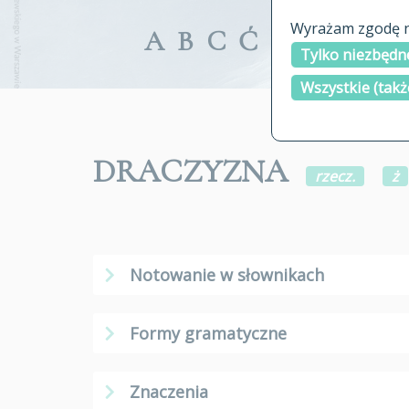
Wyrażam zgodę na
A
B
C
Ć
D
E
F
G
Tylko niezbędne
Wszystkie (takż
DRACZYZNA
rzecz.
ż
Notowanie w słownikach
Formy gramatyczne
Znaczenia