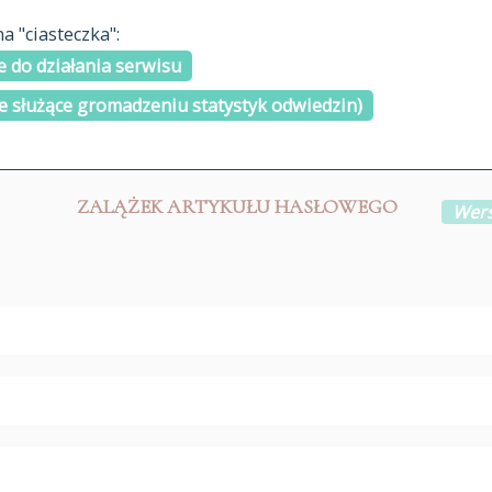
materiały arch
 "ciasteczka":
H
I
J
K
L
Ł
M
N
O
Ó
P
cytowanie
R
S
Ś
 do działania serwisu
kontakt
e służące gromadzeniu statystyk odwiedzin)
ZALĄŻEK ARTYKUŁU HASŁOWEGO
Wers