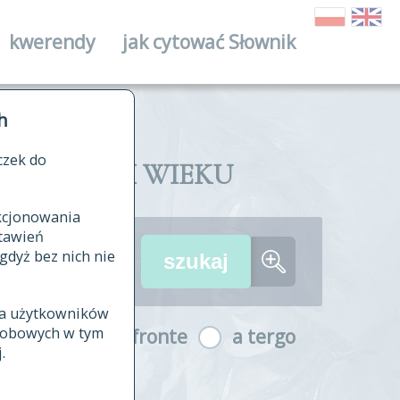
kwerendy
jak cytować Słownik
ika
h
czek do
II I XVIII WIEKU
nkcjonowania
ów źródłowych
tawień
wania
gdyż bez nich nie
ia użytkowników
ła
osobowych w tym
a fronte
a tergo
yfikowane
.