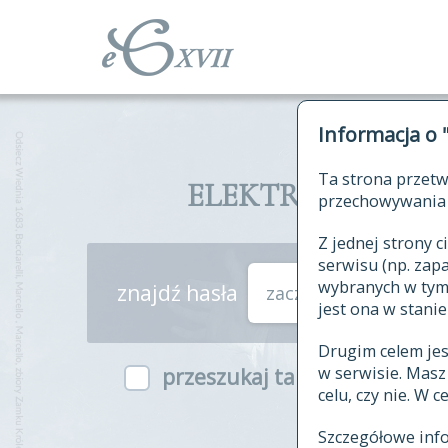
Informacja o 
Ta strona przetw
ELEKTRONICZNY S
przechowywania 
Z jednej strony
serwisu (np. za
wybranych w tym o
znajdź hasła
zaczynające się od
jest ona w stanie
Drugim celem je
w serwisie. Mas
przeszukaj także hasła w ind
celu, czy nie. W 
Szczegółowe inf