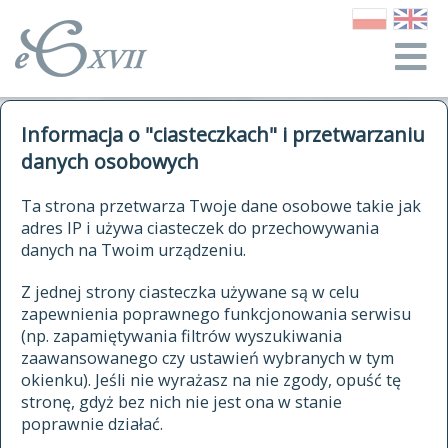
o Słowniku
Informacja o "ciasteczkach" i przetwarzaniu
autorzy Słownika
kwerendy
danych osobowych
jak cytować Słownik
historia
ELEKTRONICZNY SŁOWNIK
Ta strona przetwarza Twoje dane osobowe takie jak
publikacje
adres IP i używa ciasteczek do przechowywania
JĘZYKA POLSKIEGO
źródła
danych na Twoim urządzeniu.
XVII I XVIII WIEKU
autorzy tekstów źródłowych
Z jednej strony ciasteczka używane są w celu
zapewnienia poprawnego funkcjonowania serwisu
zasady opracowania
(np. zapamiętywania filtrów wyszukiwania
statystyki
zaawansowanego czy ustawień wybranych w tym
znajdź hasła
okienku). Jeśli nie wyrażasz na nie zgody, opuść tę
najnowsze hasła
stronę, gdyż bez nich nie jest ona w stanie
poprawnie działać.
zaczynające się od
ostatnio zmodyfikowane hasła