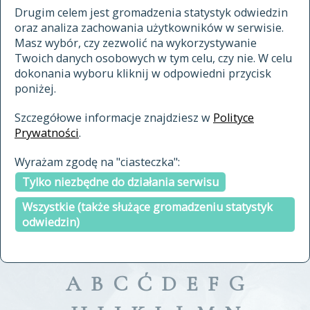
materiały archiwalne
Drugim celem jest gromadzenia statystyk odwiedzin
oraz analiza zachowania użytkowników w serwisie.
cytowanie
Masz wybór, czy zezwolić na wykorzystywanie
kontakt
Twoich danych osobowych w tym celu, czy nie. W celu
dokonania wyboru kliknij w odpowiedni przycisk
poniżej.
Szczegółowe informacje znajdziesz w
Polityce
Prywatności
.
przeszukaj także hasła w
Wyrażam zgodę na "ciasteczka":
indeksie
Tylko niezbędne do działania serwisu
a fronte
a tergo
Wszystkie (także służące gromadzeniu statystyk
odwiedzin)
A
B
C
Ć
D
E
F
G