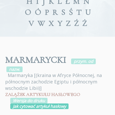
H
I
J
K
L
Ł
M
N
O
Ó
P
R
S
Ś
T
U
V
W
X
Y
Z
Ź
Ż
MARMARYCKI
przym. od
nazw.
Marmaryka
[(kraina w Afryce Północnej, na
północnym zachodzie Egiptu i północnym
wschodzie Libii)]
ZALĄŻEK ARTYKUŁU HASŁOWEGO
Wersja do druku
Jak cytować artykuł hasłowy