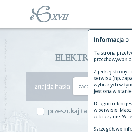
Informacja o 
Ta strona przetw
ELEKTRONICZNY S
przechowywania 
Z jednej strony
serwisu (np. za
wybranych w tym o
znajdź hasła
zaczynające się od
jest ona w stanie
Drugim celem je
w serwisie. Mas
przeszukaj także hasła w ind
celu, czy nie. W 
Szczegółowe inf