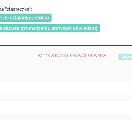
materiały arch
 "ciasteczka":
H
I
J
K
L
Ł
M
N
O
Ó
P
cytowanie
R
S
Ś
 do działania serwisu
kontakt
e służące gromadzeniu statystyk odwiedzin)
W TRAKCIE OPRACOWANIA
Wers