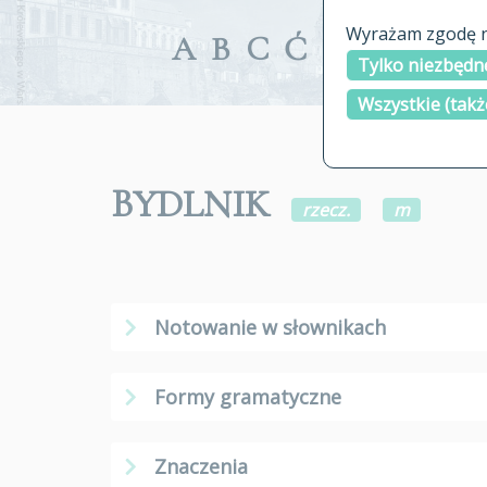
Wyrażam zgodę na
A
B
C
Ć
D
E
F
G
Tylko niezbędne
Wszystkie (takż
BYDLNIK
rzecz.
m
Notowanie w słownikach
Formy gramatyczne
Znaczenia