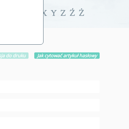
iwalne
T
U
V
W
X
Y
Z
Ź
Ż
ja do druku
Jak cytować artykuł hasłowy