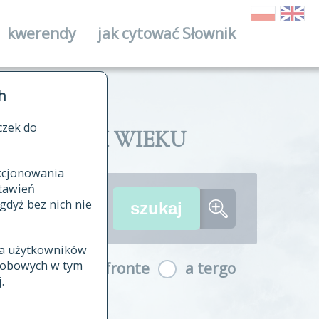
kwerendy
jak cytować Słownik
ika
h
czek do
II I XVIII WIEKU
nkcjonowania
ów źródłowych
tawień
wania
gdyż bez nich nie
ia użytkowników
ła
osobowych w tym
a fronte
a tergo
yfikowane
.