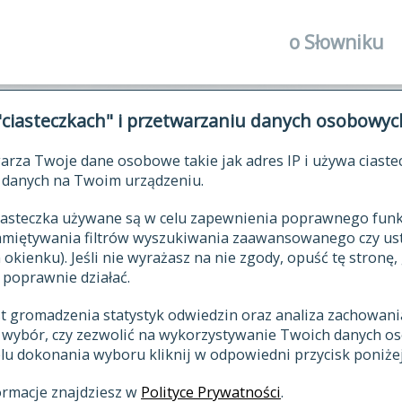
o Słowniku
autorzy Słown
"ciasteczkach" i przetwarzaniu danych osobowyc
historia
arza Twoje dane osobowe takie jak adres IP i używa ciaste
publikacje
ŁOWNIK JĘZYKA POLSKIEGO XV
danych na Twoim urządzeniu.
źródła
 ciasteczka używane są w celu zapewnienia poprawnego fu
autorzy tekst
pamiętywania filtrów wyszukiwania zaawansowanego czy us
zasady opraco
kienku). Jeśli nie wyrażasz na nie zgody, opuść tę stronę, 
 poprawnie działać.
statystyki
st gromadzenia statystyk odwiedzin oraz analiza zachowan
najnowsze has
z wybór, czy zezwolić na wykorzystywanie Twoich danych 
eksie
ostatnio zmod
celu dokonania wyboru kliknij w odpowiedni przycisk poniżej
hasła
ormacje znajdziesz w
Polityce Prywatności
.