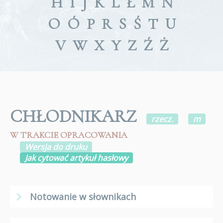
H
I
J
K
L
Ł
M
N
O
Ó
P
R
S
Ś
T
U
V
W
X
Y
Z
Ź
Ż
CHŁODNIKARZ
rzecz.
m
W TRAKCIE OPRACOWANIA
Wersja do druku
Jak cytować artykuł hasłowy
Notowanie w słownikach