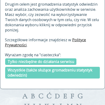
materiały archiwalne
Drugim celem jest gromadzenia statystyk odwiedzin
oraz analiza zachowania użytkowników w serwisie.
cytowanie
Masz wybór, czy zezwolić na wykorzystywanie
kontakt
Twoich danych osobowych w tym celu, czy nie. W celu
dokonania wyboru kliknij w odpowiedni przycisk
poniżej.
Szczegółowe informacje znajdziesz w
Polityce
Prywatności
.
przeszukaj także hasła w
Wyrażam zgodę na "ciasteczka":
indeksie
Tylko niezbędne do działania serwisu
a fronte
a tergo
Wszystkie (także służące gromadzeniu statystyk
odwiedzin)
A
B
C
Ć
D
E
F
G