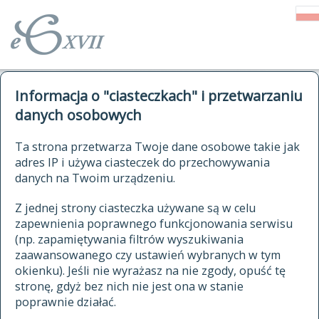
o Słowniku
Informacja o "ciasteczkach" i przetwarzaniu
autorzy Słownika
kwerendy
danych osobowych
jak cytować Słownik
historia
ELEKTRONICZNY SŁOWNIK
Ta strona przetwarza Twoje dane osobowe takie jak
publikacje
adres IP i używa ciasteczek do przechowywania
JĘZYKA POLSKIEGO
źródła
danych na Twoim urządzeniu.
XVII I XVIII WIEKU
autorzy tekstów źródłowych
Z jednej strony ciasteczka używane są w celu
zapewnienia poprawnego funkcjonowania serwisu
zasady opracowania
(np. zapamiętywania filtrów wyszukiwania
statystyki
zaawansowanego czy ustawień wybranych w tym
znajdź hasła
okienku). Jeśli nie wyrażasz na nie zgody, opuść tę
najnowsze hasła
stronę, gdyż bez nich nie jest ona w stanie
poprawnie działać.
zaczynające się od
ostatnio zmodyfikowane hasła