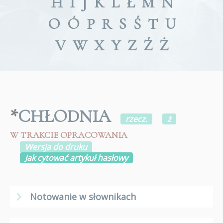
H
I
J
K
L
Ł
M
N
O
Ó
P
R
S
Ś
T
U
V
W
X
Y
Z
Ź
Ż
*
CHŁODNIA
rzecz.
ż
W TRAKCIE OPRACOWANIA
Wersja do druku
Jak cytować artykuł hasłowy
Notowanie w słownikach