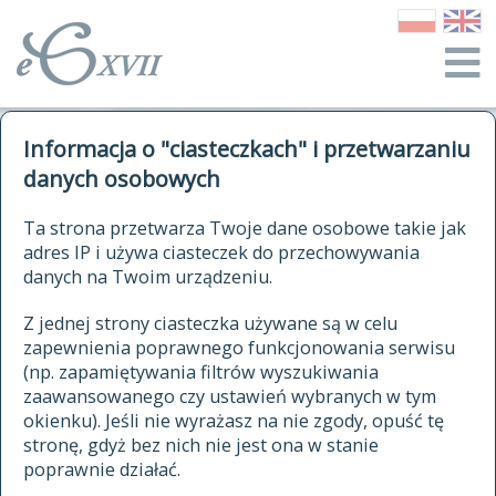
o Słowniku
Informacja o "ciasteczkach" i przetwarzaniu
autorzy Słownika
kwerendy
danych osobowych
jak cytować Słownik
historia
ELEKTRONICZNY SŁOWNIK
Ta strona przetwarza Twoje dane osobowe takie jak
publikacje
adres IP i używa ciasteczek do przechowywania
JĘZYKA POLSKIEGO
źródła
danych na Twoim urządzeniu.
XVII I XVIII WIEKU
autorzy tekstów źródłowych
Z jednej strony ciasteczka używane są w celu
zapewnienia poprawnego funkcjonowania serwisu
zasady opracowania
(np. zapamiętywania filtrów wyszukiwania
statystyki
zaawansowanego czy ustawień wybranych w tym
znajdź hasła
okienku). Jeśli nie wyrażasz na nie zgody, opuść tę
najnowsze hasła
stronę, gdyż bez nich nie jest ona w stanie
poprawnie działać.
zaczynające się od
ostatnio zmodyfikowane hasła