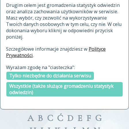
materiały archiwalne
Drugim celem jest gromadzenia statystyk odwiedzin
oraz analiza zachowania użytkowników w serwisie.
cytowanie
Masz wybór, czy zezwolić na wykorzystywanie
kontakt
Twoich danych osobowych w tym celu, czy nie. W celu
dokonania wyboru kliknij w odpowiedni przycisk
poniżej.
Szczegółowe informacje znajdziesz w
Polityce
Prywatności
.
przeszukaj także hasła w
Wyrażam zgodę na "ciasteczka":
indeksie
Tylko niezbędne do działania serwisu
a fronte
a tergo
Wszystkie (także służące gromadzeniu statystyk
odwiedzin)
A
B
C
Ć
D
E
F
G