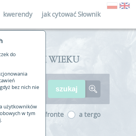
kwerendy
jak cytować Słownik
ika
h
czek do
II I XVIII WIEKU
nkcjonowania
ów źródłowych
tawień
wania
gdyż bez nich nie
ia użytkowników
ła
osobowych w tym
a fronte
a tergo
yfikowane
.