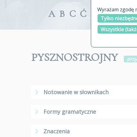
Wyrażam zgodę na
A
B
C
Ć
D
E
F
G
Tylko niezbędne
Wszystkie (takż
PYSZNOSTROJNY
prz
Notowanie w słownikach
Formy gramatyczne
Znaczenia