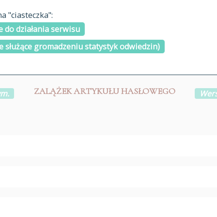
materiały arch
 "ciasteczka":
H
I
J
K
L
Ł
M
N
O
Ó
P
cytowanie
R
S
Ś
 do działania serwisu
kontakt
e służące gromadzeniu statystyk odwiedzin)
ZALĄŻEK ARTYKUŁU HASŁOWEGO
ym.
Wers