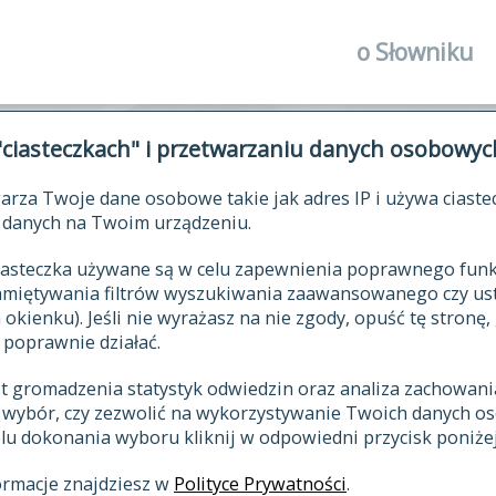
o Słowniku
autorzy Słown
"ciasteczkach" i przetwarzaniu danych osobowyc
historia
arza Twoje dane osobowe takie jak adres IP i używa ciaste
publikacje
ŁOWNIK JĘZYKA POLSKIEGO XV
danych na Twoim urządzeniu.
źródła
 ciasteczka używane są w celu zapewnienia poprawnego fu
autorzy tekst
pamiętywania filtrów wyszukiwania zaawansowanego czy us
zasady opraco
kienku). Jeśli nie wyrażasz na nie zgody, opuść tę stronę, 
 poprawnie działać.
statystyki
st gromadzenia statystyk odwiedzin oraz analiza zachowan
najnowsze has
z wybór, czy zezwolić na wykorzystywanie Twoich danych 
eksie
ostatnio zmod
celu dokonania wyboru kliknij w odpowiedni przycisk poniżej
hasła
ormacje znajdziesz w
Polityce Prywatności
.