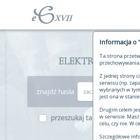
Informacja o 
Ta strona przetw
ELEKTRONICZNY S
przechowywania 
Z jednej strony
serwisu (np. za
wybranych w tym o
znajdź hasła
zaczynające się od
jest ona w stanie
Drugim celem je
w serwisie. Mas
przeszukaj także hasła w ind
celu, czy nie. W 
Szczegółowe inf