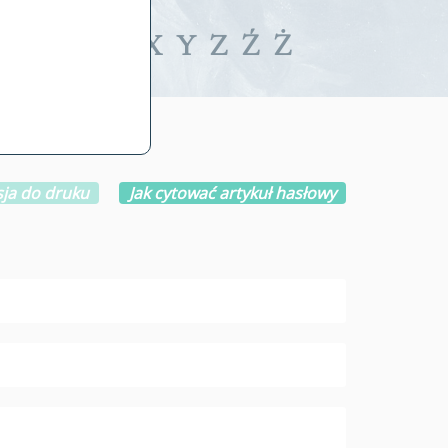
iwalne
T
U
V
W
X
Y
Z
Ź
Ż
ja do druku
Jak cytować artykuł hasłowy