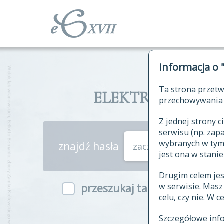
Informacja o 
Ta strona przetw
ELEKTRONICZNY S
przechowywania 
Z jednej strony
serwisu (np. za
wybranych w tym o
znajdź hasła
zaczynające się od
jest ona w stanie
Drugim celem je
w serwisie. Mas
przeszukaj także hasła w ind
celu, czy nie. W 
Szczegółowe inf