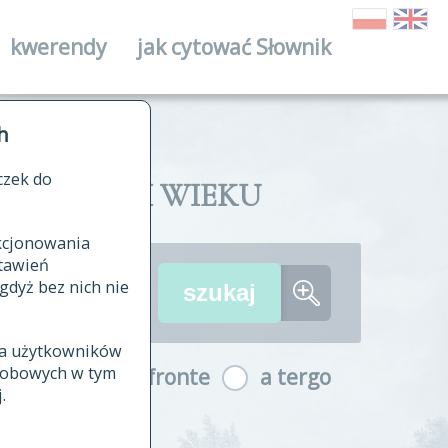
kwerendy
jak cytować Słownik
ika
h
czek do
II I XVIII WIEKU
nkcjonowania
ów źródłowych
tawień
wania
gdyż bez nich nie
ia użytkowników
ła
osobowych w tym
a fronte
a tergo
yfikowane
.