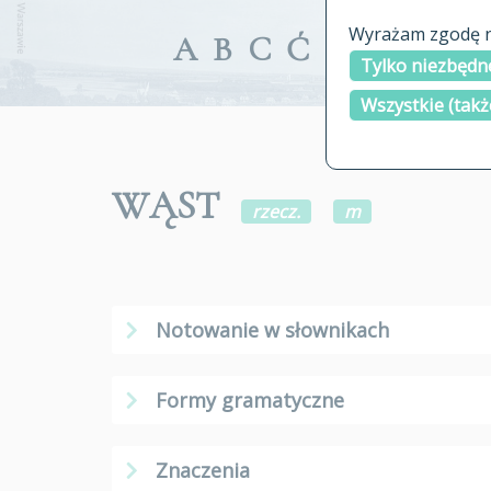
Wyrażam zgodę na
A
B
C
Ć
D
E
F
G
Tylko niezbędne
Wszystkie (takż
WĄST
rzecz.
m
Notowanie w słownikach
Formy gramatyczne
Znaczenia