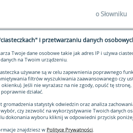
o Słowniku
autorzy Słown
"ciasteczkach" i przetwarzaniu danych osobowyc
historia
arza Twoje dane osobowe takie jak adres IP i używa ciaste
publikacje
ŁOWNIK JĘZYKA POLSKIEGO XV
danych na Twoim urządzeniu.
źródła
 ciasteczka używane są w celu zapewnienia poprawnego fu
autorzy tekst
pamiętywania filtrów wyszukiwania zaawansowanego czy us
zasady opraco
kienku). Jeśli nie wyrażasz na nie zgody, opuść tę stronę, 
 poprawnie działać.
statystyki
st gromadzenia statystyk odwiedzin oraz analiza zachowan
najnowsze has
z wybór, czy zezwolić na wykorzystywanie Twoich danych 
eksie
ostatnio zmod
celu dokonania wyboru kliknij w odpowiedni przycisk poniżej
hasła
ormacje znajdziesz w
Polityce Prywatności
.