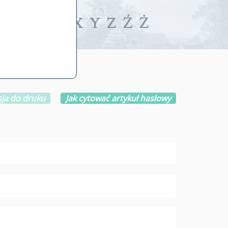
iwalne
T
U
V
W
X
Y
Z
Ź
Ż
ja do druku
Jak cytować artykuł hasłowy