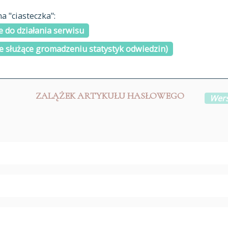
materiały arch
 "ciasteczka":
H
I
J
K
L
Ł
M
N
O
Ó
P
cytowanie
R
S
Ś
 do działania serwisu
kontakt
e służące gromadzeniu statystyk odwiedzin)
ZALĄŻEK ARTYKUŁU HASŁOWEGO
Wers