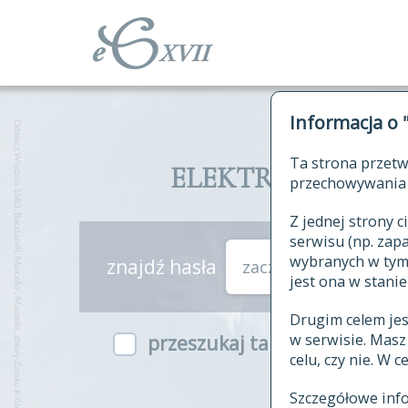
Informacja o 
Ta strona przetw
ELEKTRONICZNY S
przechowywania 
Z jednej strony
serwisu (np. za
wybranych w tym o
znajdź hasła
zaczynające się od
jest ona w stanie
Drugim celem je
w serwisie. Mas
przeszukaj także hasła w ind
celu, czy nie. W 
Szczegółowe inf