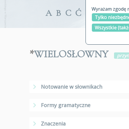
Wyrażam zgodę na
A
B
C
Ć
D
E
F
G
Tylko niezbędne
Wszystkie (takż
*
WIELOSŁOWNY
przy
Notowanie w słownikach
Formy gramatyczne
Znaczenia