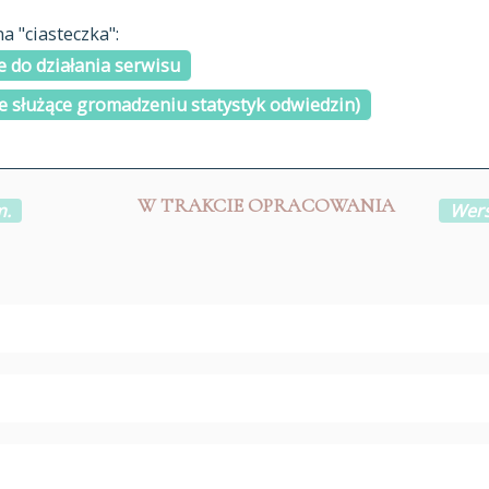
materiały arch
 "ciasteczka":
H
I
J
K
L
Ł
M
N
O
Ó
P
cytowanie
R
S
Ś
 do działania serwisu
kontakt
e służące gromadzeniu statystyk odwiedzin)
W TRAKCIE OPRACOWANIA
m.
Wers