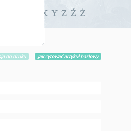
iwalne
T
U
V
W
X
Y
Z
Ź
Ż
ja do druku
Jak cytować artykuł hasłowy