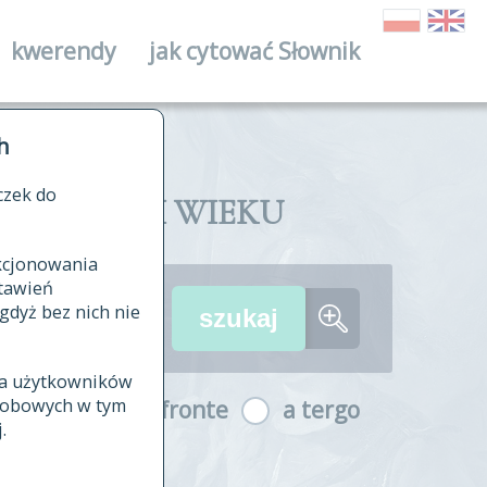
kwerendy
jak cytować Słownik
ika
h
czek do
II I XVIII WIEKU
nkcjonowania
ów źródłowych
tawień
wania
gdyż bez nich nie
ia użytkowników
ła
osobowych w tym
a fronte
a tergo
yfikowane
.