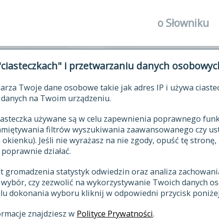
o Słowniku
autorzy Słown
"ciasteczkach" i przetwarzaniu danych osobowyc
historia
arza Twoje dane osobowe takie jak adres IP i używa ciaste
publikacje
ŁOWNIK JĘZYKA POLSKIEGO XV
danych na Twoim urządzeniu.
źródła
 ciasteczka używane są w celu zapewnienia poprawnego fu
autorzy tekst
pamiętywania filtrów wyszukiwania zaawansowanego czy us
zasady opraco
kienku). Jeśli nie wyrażasz na nie zgody, opuść tę stronę, 
 poprawnie działać.
statystyki
st gromadzenia statystyk odwiedzin oraz analiza zachowan
najnowsze has
z wybór, czy zezwolić na wykorzystywanie Twoich danych 
eksie
ostatnio zmod
celu dokonania wyboru kliknij w odpowiedni przycisk poniżej
hasła
ormacje znajdziesz w
Polityce Prywatności
.