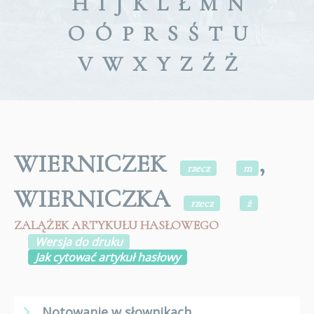
H
I
J
K
L
Ł
M
N
O
Ó
P
R
S
Ś
T
U
V
W
X
Y
Z
Ź
Ż
WIERNICZEK
,
rzecz
m
WIERNICZKA
rzecz
ż
ZALĄŻEK ARTYKUŁU HASŁOWEGO
Wersja do druku
Jak cytować artykuł hasłowy
Notowanie w słownikach