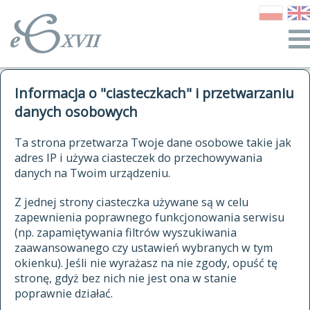
o Słowniku
Informacja o "ciasteczkach" i przetwarzaniu
autorzy Słownika
kwerendy
danych osobowych
jak cytować Słownik
historia
ELEKTRONICZNY SŁOWNIK
Ta strona przetwarza Twoje dane osobowe takie jak
publikacje
adres IP i używa ciasteczek do przechowywania
JĘZYKA POLSKIEGO
źródła
danych na Twoim urządzeniu.
XVII I XVIII WIEKU
autorzy tekstów źródłowych
Z jednej strony ciasteczka używane są w celu
zapewnienia poprawnego funkcjonowania serwisu
zasady opracowania
(np. zapamiętywania filtrów wyszukiwania
statystyki
zaawansowanego czy ustawień wybranych w tym
znajdź hasła
okienku). Jeśli nie wyrażasz na nie zgody, opuść tę
najnowsze hasła
stronę, gdyż bez nich nie jest ona w stanie
poprawnie działać.
zaczynające się od
ostatnio zmodyfikowane hasła