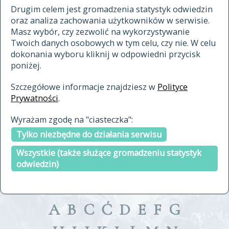
materiały archiwalne
Drugim celem jest gromadzenia statystyk odwiedzin
oraz analiza zachowania użytkowników w serwisie.
cytowanie
Masz wybór, czy zezwolić na wykorzystywanie
kontakt
Twoich danych osobowych w tym celu, czy nie. W celu
dokonania wyboru kliknij w odpowiedni przycisk
poniżej.
Szczegółowe informacje znajdziesz w
Polityce
Prywatności
.
przeszukaj także hasła w
Wyrażam zgodę na "ciasteczka":
indeksie
Tylko niezbędne do działania serwisu
a fronte
a tergo
Wszystkie (także służące gromadzeniu statystyk
odwiedzin)
A
B
C
Ć
D
E
F
G