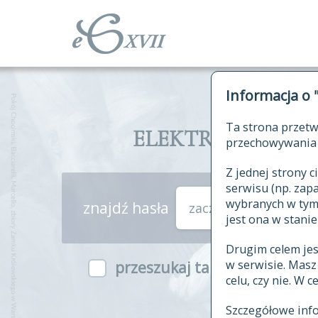
Informacja o 
Ta strona przetw
ELEKTRONICZNY S
przechowywania 
Z jednej strony
serwisu (np. za
wybranych w tym o
znajdź hasła
zaczynające się od
jest ona w stanie
Drugim celem je
w serwisie. Mas
przeszukaj także hasła w ind
celu, czy nie. W 
Szczegółowe inf