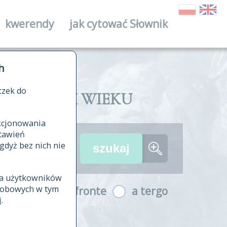
kwerendy
jak cytować Słownik
ika
h
czek do
II I XVIII WIEKU
nkcjonowania
ów źródłowych
tawień
wania
gdyż bez nich nie
ia użytkowników
ła
osobowych w tym
a fronte
a tergo
yfikowane
.