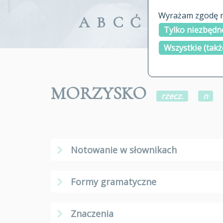
Wyrażam zgodę na
A
B
C
Ć
D
E
F
G
Tylko niezbędne
Wszystkie (takż
MORZYSKO
rzecz.
n
Notowanie w słownikach
Formy gramatyczne
Znaczenia