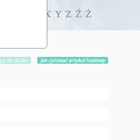
iwalne
T
U
V
W
X
Y
Z
Ź
Ż
ja do druku
Jak cytować artykuł hasłowy