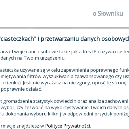
o Słowniku
autorzy Słown
"ciasteczkach" i przetwarzaniu danych osobowyc
historia
arza Twoje dane osobowe takie jak adres IP i używa ciaste
publikacje
ŁOWNIK JĘZYKA POLSKIEGO XV
danych na Twoim urządzeniu.
źródła
 ciasteczka używane są w celu zapewnienia poprawnego fu
autorzy tekst
pamiętywania filtrów wyszukiwania zaawansowanego czy us
zasady opraco
kienku). Jeśli nie wyrażasz na nie zgody, opuść tę stronę, 
 poprawnie działać.
statystyki
st gromadzenia statystyk odwiedzin oraz analiza zachowan
najnowsze has
z wybór, czy zezwolić na wykorzystywanie Twoich danych 
eksie
ostatnio zmod
celu dokonania wyboru kliknij w odpowiedni przycisk poniżej
hasła
ormacje znajdziesz w
Polityce Prywatności
.