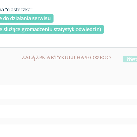
materiały arch
 "ciasteczka":
H
I
J
K
L
Ł
M
N
O
Ó
P
cytowanie
R
S
Ś
 do działania serwisu
kontakt
e służące gromadzeniu statystyk odwiedzin)
ZALĄŻEK ARTYKUŁU HASŁOWEGO
Wers