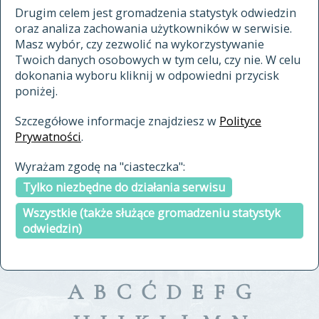
materiały archiwalne
Drugim celem jest gromadzenia statystyk odwiedzin
oraz analiza zachowania użytkowników w serwisie.
cytowanie
Masz wybór, czy zezwolić na wykorzystywanie
kontakt
Twoich danych osobowych w tym celu, czy nie. W celu
dokonania wyboru kliknij w odpowiedni przycisk
poniżej.
Szczegółowe informacje znajdziesz w
Polityce
Prywatności
.
przeszukaj także hasła w
Wyrażam zgodę na "ciasteczka":
indeksie
Tylko niezbędne do działania serwisu
a fronte
a tergo
Wszystkie (także służące gromadzeniu statystyk
odwiedzin)
A
B
C
Ć
D
E
F
G