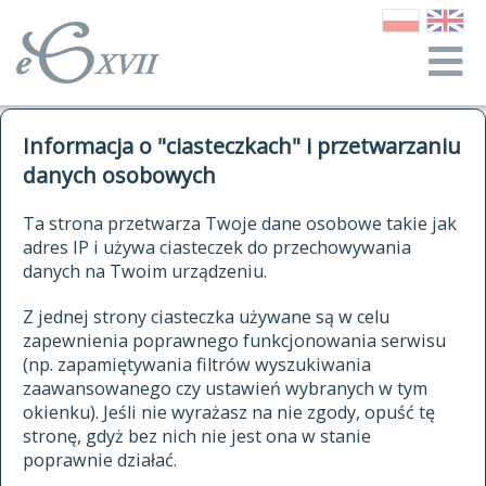
o Słowniku
Informacja o "ciasteczkach" i przetwarzaniu
autorzy Słownika
kwerendy
danych osobowych
jak cytować Słownik
historia
ELEKTRONICZNY SŁOWNIK
Ta strona przetwarza Twoje dane osobowe takie jak
publikacje
adres IP i używa ciasteczek do przechowywania
JĘZYKA POLSKIEGO
źródła
danych na Twoim urządzeniu.
XVII I XVIII WIEKU
autorzy tekstów źródłowych
Z jednej strony ciasteczka używane są w celu
zapewnienia poprawnego funkcjonowania serwisu
zasady opracowania
(np. zapamiętywania filtrów wyszukiwania
statystyki
zaawansowanego czy ustawień wybranych w tym
znajdź hasła
okienku). Jeśli nie wyrażasz na nie zgody, opuść tę
najnowsze hasła
stronę, gdyż bez nich nie jest ona w stanie
poprawnie działać.
zaczynające się od
ostatnio zmodyfikowane hasła