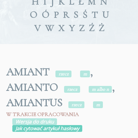
H
I
J
K
L
Ł
M
N
O
Ó
P
R
S
Ś
T
U
V
W
X
Y
Z
Ź
Ż
AMIANT
,
rzecz
m
AMIANTO
,
rzecz
m albo n
AMIANTUS
rzecz
m
W TRAKCIE OPRACOWANIA
Wersja do druku
Jak cytować artykuł hasłowy