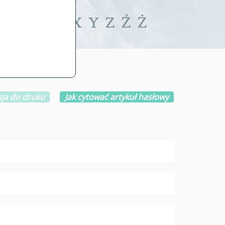
iwalne
T
U
V
W
X
Y
Z
Ź
Ż
ja do druku
Jak cytować artykuł hasłowy