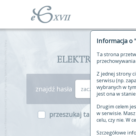
Informacja o 
Ta strona przetw
ELEKTRONICZNY S
przechowywania 
Z jednej strony
serwisu (np. za
wybranych w tym o
znajdź hasła
zaczynające się od
jest ona w stanie
Drugim celem je
w serwisie. Mas
przeszukaj także hasła w ind
celu, czy nie. W 
Szczegółowe inf