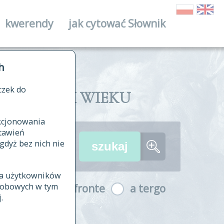
kwerendy
jak cytować Słownik
ika
h
czek do
II I XVIII WIEKU
nkcjonowania
ów źródłowych
tawień
wania
gdyż bez nich nie
ia użytkowników
ła
osobowych w tym
a fronte
a tergo
yfikowane
.