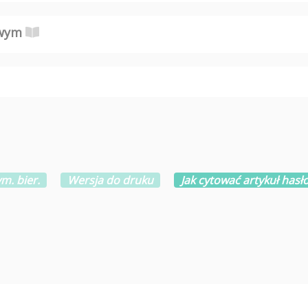
owym
m. bier.
Wersja do druku
Jak cytować artykuł hasł