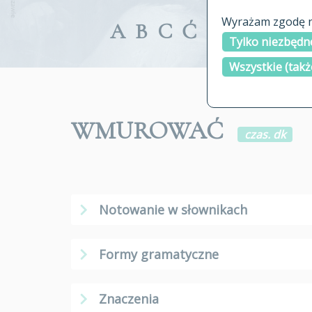
Wyrażam zgodę na
A
B
C
Ć
D
E
F
G
Tylko niezbędne
Wszystkie (takż
WMUROWAĆ
czas. dk
Notowanie w słownikach
Formy gramatyczne
Znaczenia