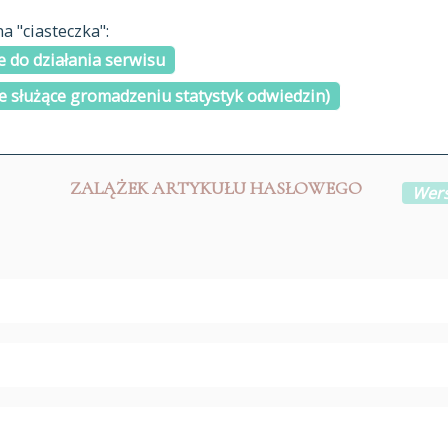
materiały arch
 "ciasteczka":
H
I
J
K
L
Ł
M
N
O
Ó
P
cytowanie
R
S
Ś
 do działania serwisu
kontakt
e służące gromadzeniu statystyk odwiedzin)
ZALĄŻEK ARTYKUŁU HASŁOWEGO
Wers