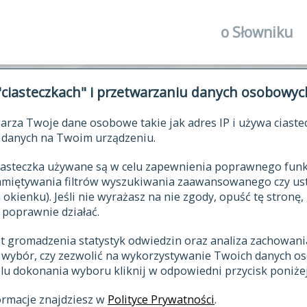
o Słowniku
autorzy Słown
"ciasteczkach" i przetwarzaniu danych osobowyc
historia
arza Twoje dane osobowe takie jak adres IP i używa ciaste
publikacje
ŁOWNIK JĘZYKA POLSKIEGO XV
danych na Twoim urządzeniu.
źródła
 ciasteczka używane są w celu zapewnienia poprawnego fu
autorzy tekst
pamiętywania filtrów wyszukiwania zaawansowanego czy us
zasady opraco
kienku). Jeśli nie wyrażasz na nie zgody, opuść tę stronę, 
 poprawnie działać.
statystyki
st gromadzenia statystyk odwiedzin oraz analiza zachowan
najnowsze has
z wybór, czy zezwolić na wykorzystywanie Twoich danych 
eksie
ostatnio zmod
celu dokonania wyboru kliknij w odpowiedni przycisk poniżej
hasła
ormacje znajdziesz w
Polityce Prywatności
.