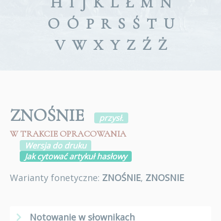
H
I
J
K
L
Ł
M
N
O
Ó
P
R
S
Ś
T
U
V
W
X
Y
Z
Ź
Ż
ZNOŚNIE
przysł.
W TRAKCIE OPRACOWANIA
Wersja do druku
Jak cytować artykuł hasłowy
Warianty fonetyczne:
ZNOŚNIE
,
ZNOSNIE
Notowanie w słownikach