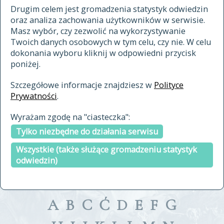
materiały archiwalne
Drugim celem jest gromadzenia statystyk odwiedzin
oraz analiza zachowania użytkowników w serwisie.
cytowanie
Masz wybór, czy zezwolić na wykorzystywanie
kontakt
Twoich danych osobowych w tym celu, czy nie. W celu
dokonania wyboru kliknij w odpowiedni przycisk
poniżej.
Szczegółowe informacje znajdziesz w
Polityce
Prywatności
.
przeszukaj także hasła w
Wyrażam zgodę na "ciasteczka":
indeksie
Tylko niezbędne do działania serwisu
a fronte
a tergo
Wszystkie (także służące gromadzeniu statystyk
odwiedzin)
A
B
C
Ć
D
E
F
G