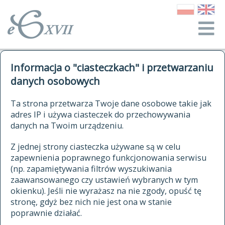
o Słowniku
Informacja o "ciasteczkach" i przetwarzaniu
autorzy Słownika
kwerendy
danych osobowych
jak cytować Słownik
historia
ELEKTRONICZNY SŁOWNIK
Ta strona przetwarza Twoje dane osobowe takie jak
publikacje
adres IP i używa ciasteczek do przechowywania
JĘZYKA POLSKIEGO
źródła
danych na Twoim urządzeniu.
XVII I XVIII WIEKU
autorzy tekstów źródłowych
Z jednej strony ciasteczka używane są w celu
zapewnienia poprawnego funkcjonowania serwisu
zasady opracowania
(np. zapamiętywania filtrów wyszukiwania
statystyki
zaawansowanego czy ustawień wybranych w tym
znajdź hasła
okienku). Jeśli nie wyrażasz na nie zgody, opuść tę
najnowsze hasła
stronę, gdyż bez nich nie jest ona w stanie
poprawnie działać.
zaczynające się od
ostatnio zmodyfikowane hasła