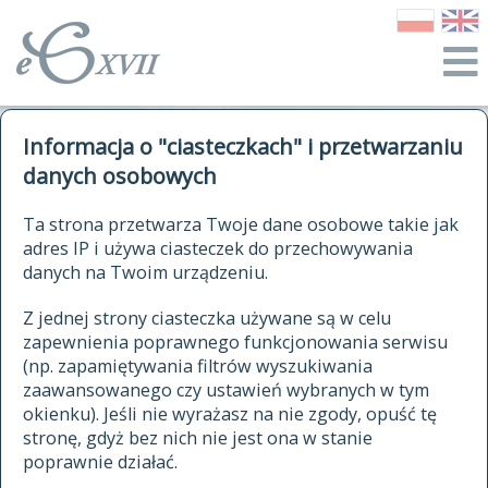
o Słowniku
Informacja o "ciasteczkach" i przetwarzaniu
autorzy Słownika
kwerendy
danych osobowych
jak cytować Słownik
historia
ELEKTRONICZNY SŁOWNIK
Ta strona przetwarza Twoje dane osobowe takie jak
publikacje
adres IP i używa ciasteczek do przechowywania
JĘZYKA POLSKIEGO
źródła
danych na Twoim urządzeniu.
XVII I XVIII WIEKU
autorzy tekstów źródłowych
Z jednej strony ciasteczka używane są w celu
zapewnienia poprawnego funkcjonowania serwisu
zasady opracowania
(np. zapamiętywania filtrów wyszukiwania
statystyki
zaawansowanego czy ustawień wybranych w tym
znajdź hasła
okienku). Jeśli nie wyrażasz na nie zgody, opuść tę
najnowsze hasła
stronę, gdyż bez nich nie jest ona w stanie
poprawnie działać.
zaczynające się od
ostatnio zmodyfikowane hasła