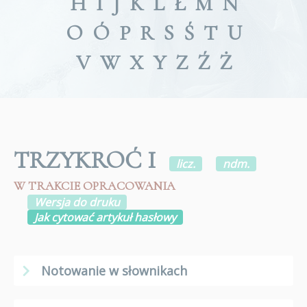
H
I
J
K
L
Ł
M
N
O
Ó
P
R
S
Ś
T
U
V
W
X
Y
Z
Ź
Ż
TRZYKROĆ I
licz.
ndm.
W TRAKCIE OPRACOWANIA
Wersja do druku
Jak cytować artykuł hasłowy
Notowanie w słownikach