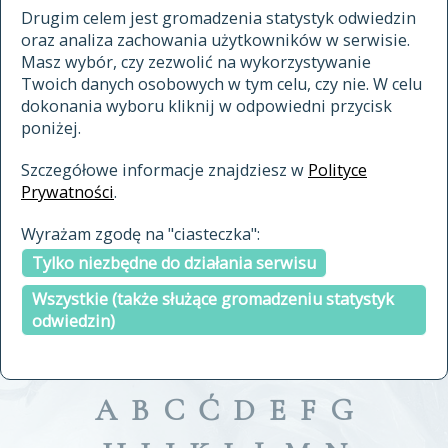
materiały archiwalne
Drugim celem jest gromadzenia statystyk odwiedzin
oraz analiza zachowania użytkowników w serwisie.
cytowanie
Masz wybór, czy zezwolić na wykorzystywanie
kontakt
Twoich danych osobowych w tym celu, czy nie. W celu
dokonania wyboru kliknij w odpowiedni przycisk
poniżej.
Szczegółowe informacje znajdziesz w
Polityce
Prywatności
.
przeszukaj także hasła w
Wyrażam zgodę na "ciasteczka":
indeksie
Tylko niezbędne do działania serwisu
a fronte
a tergo
Wszystkie (także służące gromadzeniu statystyk
odwiedzin)
A
B
C
Ć
D
E
F
G