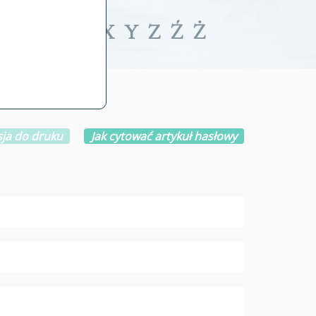
iwalne
T
U
V
W
X
Y
Z
Ź
Ż
ja do druku
Jak cytować artykuł hasłowy