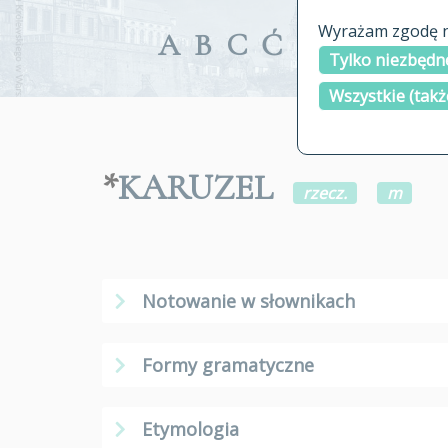
Wyrażam zgodę na
A
B
C
Ć
D
E
F
G
Tylko niezbędne
Wszystkie (takż
*
KARUZEL
rzecz.
m
Notowanie w słownikach
Formy gramatyczne
Etymologia