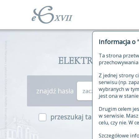
Informacja o 
Ta strona przetw
ELEKTRONICZNY S
przechowywania 
Z jednej strony
serwisu (np. za
wybranych w tym o
znajdź hasła
zaczynające się od
jest ona w stanie
Drugim celem je
w serwisie. Mas
przeszukaj także hasła w ind
celu, czy nie. W 
Szczegółowe inf