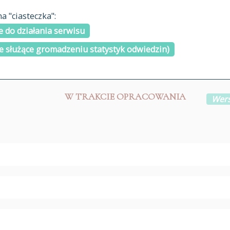
materiały arch
 "ciasteczka":
H
I
J
K
L
Ł
M
N
O
Ó
P
cytowanie
R
S
Ś
 do działania serwisu
kontakt
e służące gromadzeniu statystyk odwiedzin)
W TRAKCIE OPRACOWANIA
Wers