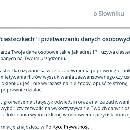
o Słowniku
autorzy Słown
"ciasteczkach" i przetwarzaniu danych osobowyc
historia
arza Twoje dane osobowe takie jak adres IP i używa ciaste
publikacje
ŁOWNIK JĘZYKA POLSKIEGO XV
danych na Twoim urządzeniu.
źródła
 ciasteczka używane są w celu zapewnienia poprawnego fu
autorzy tekst
pamiętywania filtrów wyszukiwania zaawansowanego czy us
zasady opraco
kienku). Jeśli nie wyrażasz na nie zgody, opuść tę stronę, 
 poprawnie działać.
statystyki
st gromadzenia statystyk odwiedzin oraz analiza zachowan
najnowsze has
z wybór, czy zezwolić na wykorzystywanie Twoich danych 
eksie
ostatnio zmod
celu dokonania wyboru kliknij w odpowiedni przycisk poniżej
hasła
ormacje znajdziesz w
Polityce Prywatności
.