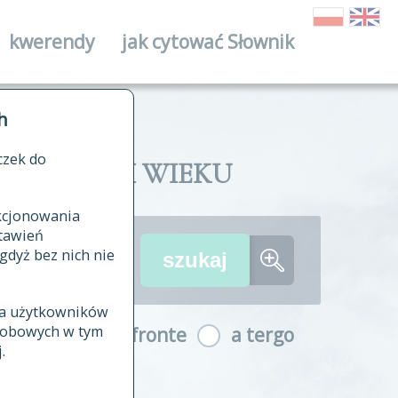
kwerendy
jak cytować Słownik
ika
h
czek do
II I XVIII WIEKU
nkcjonowania
ów źródłowych
tawień
wania
gdyż bez nich nie
ia użytkowników
ła
osobowych w tym
a fronte
a tergo
yfikowane
.