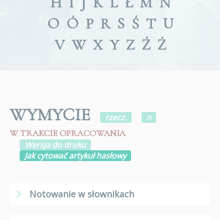
H
I
J
K
L
Ł
M
N
O
Ó
P
R
S
Ś
T
U
V
W
X
Y
Z
Ź
Ż
WYMYCIE
rzecz.
n
W TRAKCIE OPRACOWANIA
Wersja do druku
Jak cytować artykuł hasłowy
Notowanie w słownikach