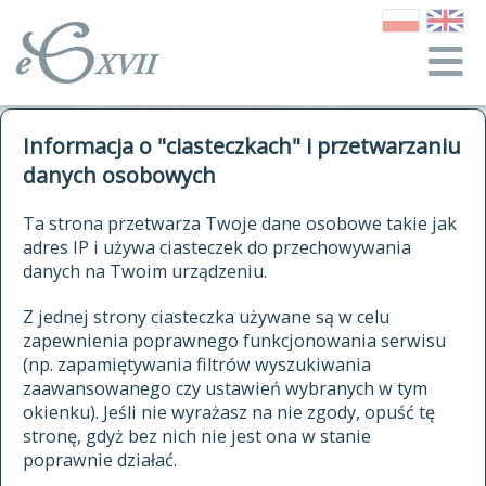
o Słowniku
Informacja o "ciasteczkach" i przetwarzaniu
autorzy Słownika
kwerendy
danych osobowych
jak cytować Słownik
historia
ELEKTRONICZNY SŁOWNIK
Ta strona przetwarza Twoje dane osobowe takie jak
publikacje
adres IP i używa ciasteczek do przechowywania
JĘZYKA POLSKIEGO
źródła
danych na Twoim urządzeniu.
XVII I XVIII WIEKU
autorzy tekstów źródłowych
Z jednej strony ciasteczka używane są w celu
zapewnienia poprawnego funkcjonowania serwisu
zasady opracowania
(np. zapamiętywania filtrów wyszukiwania
statystyki
zaawansowanego czy ustawień wybranych w tym
znajdź hasła
okienku). Jeśli nie wyrażasz na nie zgody, opuść tę
najnowsze hasła
stronę, gdyż bez nich nie jest ona w stanie
poprawnie działać.
zaczynające się od
ostatnio zmodyfikowane hasła