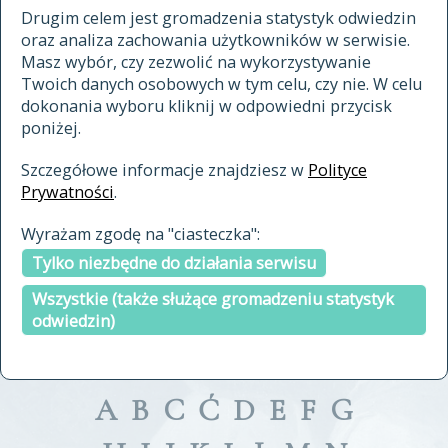
materiały archiwalne
Drugim celem jest gromadzenia statystyk odwiedzin
oraz analiza zachowania użytkowników w serwisie.
cytowanie
Masz wybór, czy zezwolić na wykorzystywanie
kontakt
Twoich danych osobowych w tym celu, czy nie. W celu
dokonania wyboru kliknij w odpowiedni przycisk
poniżej.
Szczegółowe informacje znajdziesz w
Polityce
Prywatności
.
przeszukaj także hasła w
Wyrażam zgodę na "ciasteczka":
indeksie
Tylko niezbędne do działania serwisu
a fronte
a tergo
Wszystkie (także służące gromadzeniu statystyk
odwiedzin)
A
B
C
Ć
D
E
F
G