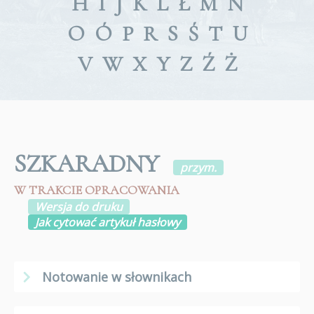
H
I
J
K
L
Ł
M
N
O
Ó
P
R
S
Ś
T
U
V
W
X
Y
Z
Ź
Ż
SZKARADNY
przym.
W TRAKCIE OPRACOWANIA
Wersja do druku
Jak cytować artykuł hasłowy
Notowanie w słownikach