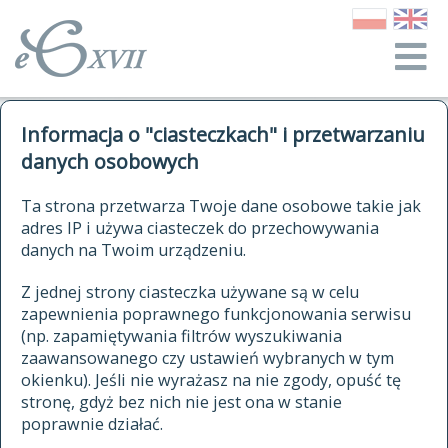
o Słowniku
Informacja o "ciasteczkach" i przetwarzaniu
autorzy Słownika
kwerendy
danych osobowych
jak cytować Słownik
historia
ELEKTRONICZNY SŁOWNIK
Ta strona przetwarza Twoje dane osobowe takie jak
publikacje
adres IP i używa ciasteczek do przechowywania
JĘZYKA POLSKIEGO
źródła
danych na Twoim urządzeniu.
XVII I XVIII WIEKU
autorzy tekstów źródłowych
Z jednej strony ciasteczka używane są w celu
zapewnienia poprawnego funkcjonowania serwisu
zasady opracowania
(np. zapamiętywania filtrów wyszukiwania
statystyki
zaawansowanego czy ustawień wybranych w tym
znajdź hasła
okienku). Jeśli nie wyrażasz na nie zgody, opuść tę
najnowsze hasła
stronę, gdyż bez nich nie jest ona w stanie
poprawnie działać.
zaczynające się od
ostatnio zmodyfikowane hasła