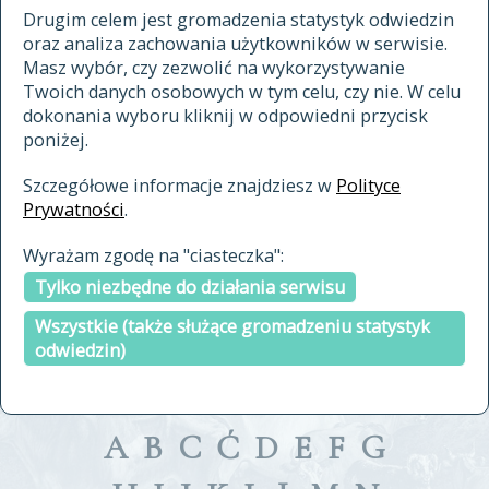
materiały archiwalne
Drugim celem jest gromadzenia statystyk odwiedzin
oraz analiza zachowania użytkowników w serwisie.
cytowanie
Masz wybór, czy zezwolić na wykorzystywanie
kontakt
Twoich danych osobowych w tym celu, czy nie. W celu
dokonania wyboru kliknij w odpowiedni przycisk
poniżej.
Szczegółowe informacje znajdziesz w
Polityce
Prywatności
.
przeszukaj także hasła w
Wyrażam zgodę na "ciasteczka":
indeksie
Tylko niezbędne do działania serwisu
a fronte
a tergo
Wszystkie (także służące gromadzeniu statystyk
odwiedzin)
A
B
C
Ć
D
E
F
G