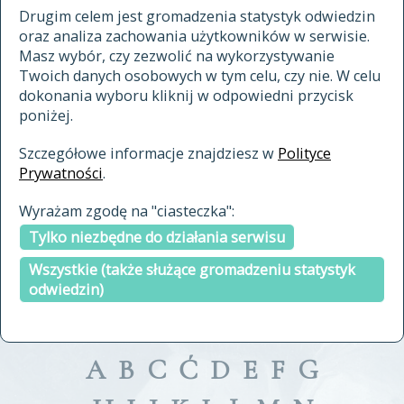
materiały archiwalne
Drugim celem jest gromadzenia statystyk odwiedzin
oraz analiza zachowania użytkowników w serwisie.
cytowanie
Masz wybór, czy zezwolić na wykorzystywanie
kontakt
Twoich danych osobowych w tym celu, czy nie. W celu
dokonania wyboru kliknij w odpowiedni przycisk
poniżej.
Szczegółowe informacje znajdziesz w
Polityce
Prywatności
.
przeszukaj także hasła w
Wyrażam zgodę na "ciasteczka":
indeksie
Tylko niezbędne do działania serwisu
a fronte
a tergo
Wszystkie (także służące gromadzeniu statystyk
odwiedzin)
A
B
C
Ć
D
E
F
G