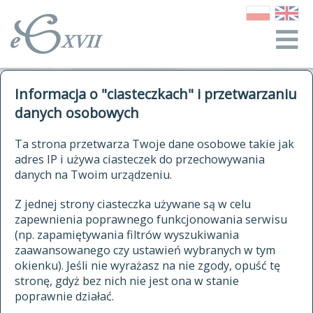
o Słowniku
Informacja o "ciasteczkach" i przetwarzaniu
autorzy Słownika
kwerendy
danych osobowych
jak cytować Słownik
historia
ELEKTRONICZNY SŁOWNIK
Ta strona przetwarza Twoje dane osobowe takie jak
publikacje
adres IP i używa ciasteczek do przechowywania
JĘZYKA POLSKIEGO
źródła
danych na Twoim urządzeniu.
XVII I XVIII WIEKU
autorzy tekstów źródłowych
Z jednej strony ciasteczka używane są w celu
zapewnienia poprawnego funkcjonowania serwisu
zasady opracowania
(np. zapamiętywania filtrów wyszukiwania
statystyki
zaawansowanego czy ustawień wybranych w tym
znajdź hasła
okienku). Jeśli nie wyrażasz na nie zgody, opuść tę
najnowsze hasła
stronę, gdyż bez nich nie jest ona w stanie
poprawnie działać.
zaczynające się od
ostatnio zmodyfikowane hasła