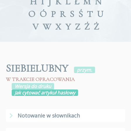
H
I
J
K
L
Ł
M
N
O
Ó
P
R
S
Ś
T
U
V
W
X
Y
Z
Ź
Ż
SIEBIELUBNY
przym.
W TRAKCIE OPRACOWANIA
Wersja do druku
Jak cytować artykuł hasłowy
Notowanie w słownikach