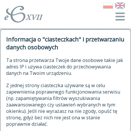
o Słowniku
Informacja o "ciasteczkach" i przetwarzaniu
autorzy Słownika
kwerendy
danych osobowych
jak cytować Słownik
historia
ELEKTRONICZNY SŁOWNIK
Ta strona przetwarza Twoje dane osobowe takie jak
publikacje
adres IP i używa ciasteczek do przechowywania
JĘZYKA POLSKIEGO
źródła
danych na Twoim urządzeniu.
XVII I XVIII WIEKU
autorzy tekstów źródłowych
Z jednej strony ciasteczka używane są w celu
zapewnienia poprawnego funkcjonowania serwisu
zasady opracowania
(np. zapamiętywania filtrów wyszukiwania
statystyki
zaawansowanego czy ustawień wybranych w tym
znajdź hasła
okienku). Jeśli nie wyrażasz na nie zgody, opuść tę
najnowsze hasła
stronę, gdyż bez nich nie jest ona w stanie
poprawnie działać.
zaczynające się od
ostatnio zmodyfikowane hasła