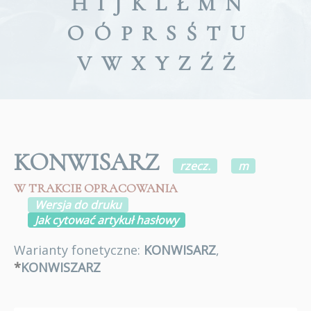
H
I
J
K
L
Ł
M
N
O
Ó
P
R
S
Ś
T
U
V
W
X
Y
Z
Ź
Ż
KONWISARZ
rzecz.
m
W TRAKCIE OPRACOWANIA
Wersja do druku
Jak cytować artykuł hasłowy
Warianty fonetyczne:
KONWISARZ
,
*
KONWISZARZ