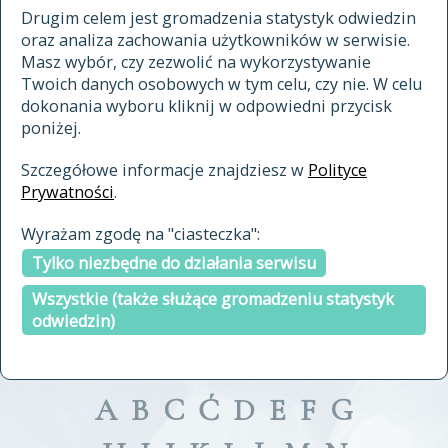
materiały archiwalne
Drugim celem jest gromadzenia statystyk odwiedzin
oraz analiza zachowania użytkowników w serwisie.
cytowanie
Masz wybór, czy zezwolić na wykorzystywanie
kontakt
Twoich danych osobowych w tym celu, czy nie. W celu
dokonania wyboru kliknij w odpowiedni przycisk
poniżej.
Szczegółowe informacje znajdziesz w
Polityce
Prywatności
.
przeszukaj także hasła w
Wyrażam zgodę na "ciasteczka":
indeksie
Tylko niezbędne do działania serwisu
a fronte
a tergo
Wszystkie (także służące gromadzeniu statystyk
odwiedzin)
A
B
C
Ć
D
E
F
G