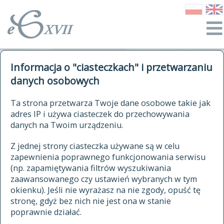
o Słowniku
Informacja o "ciasteczkach" i przetwarzaniu
autorzy Słownika
kwerendy
danych osobowych
jak cytować Słownik
historia
ELEKTRONICZNY SŁOWNIK
Ta strona przetwarza Twoje dane osobowe takie jak
publikacje
adres IP i używa ciasteczek do przechowywania
JĘZYKA POLSKIEGO
źródła
danych na Twoim urządzeniu.
XVII I XVIII WIEKU
autorzy tekstów źródłowych
Z jednej strony ciasteczka używane są w celu
zapewnienia poprawnego funkcjonowania serwisu
zasady opracowania
(np. zapamiętywania filtrów wyszukiwania
statystyki
zaawansowanego czy ustawień wybranych w tym
znajdź hasła
okienku). Jeśli nie wyrażasz na nie zgody, opuść tę
najnowsze hasła
stronę, gdyż bez nich nie jest ona w stanie
poprawnie działać.
zaczynające się od
ostatnio zmodyfikowane hasła