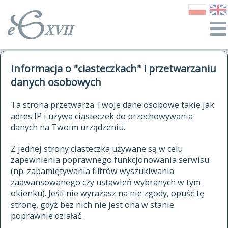
o Słowniku
Informacja o "ciasteczkach" i przetwarzaniu
autorzy Słownika
kwerendy
danych osobowych
jak cytować Słownik
historia
ELEKTRONICZNY SŁOWNIK
Ta strona przetwarza Twoje dane osobowe takie jak
publikacje
adres IP i używa ciasteczek do przechowywania
JĘZYKA POLSKIEGO
źródła
danych na Twoim urządzeniu.
XVII I XVIII WIEKU
autorzy tekstów źródłowych
Z jednej strony ciasteczka używane są w celu
zapewnienia poprawnego funkcjonowania serwisu
zasady opracowania
(np. zapamiętywania filtrów wyszukiwania
statystyki
zaawansowanego czy ustawień wybranych w tym
znajdź hasła
okienku). Jeśli nie wyrażasz na nie zgody, opuść tę
najnowsze hasła
stronę, gdyż bez nich nie jest ona w stanie
poprawnie działać.
zaczynające się od
ostatnio zmodyfikowane hasła