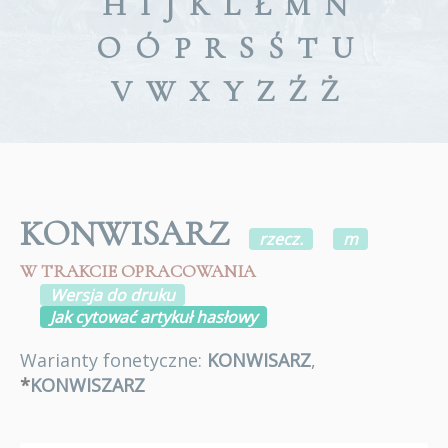
H
I
J
K
L
Ł
M
N
O
Ó
P
R
S
Ś
T
U
V
W
X
Y
Z
Ź
Ż
KONWISARZ
rzecz.
m
W TRAKCIE OPRACOWANIA
Wersja do druku
Jak cytować artykuł hasłowy
Warianty fonetyczne:
KONWISARZ
,
*
KONWISZARZ