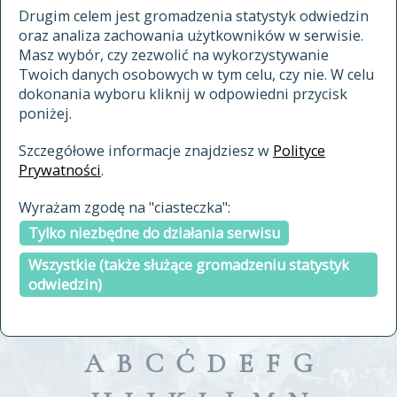
materiały archiwalne
Drugim celem jest gromadzenia statystyk odwiedzin
oraz analiza zachowania użytkowników w serwisie.
cytowanie
Masz wybór, czy zezwolić na wykorzystywanie
kontakt
Twoich danych osobowych w tym celu, czy nie. W celu
dokonania wyboru kliknij w odpowiedni przycisk
poniżej.
Szczegółowe informacje znajdziesz w
Polityce
Prywatności
.
przeszukaj także hasła w
Wyrażam zgodę na "ciasteczka":
indeksie
Tylko niezbędne do działania serwisu
a fronte
a tergo
Wszystkie (także służące gromadzeniu statystyk
odwiedzin)
A
B
C
Ć
D
E
F
G