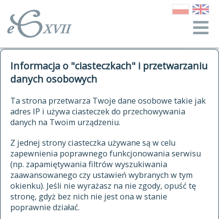
o Słowniku
Informacja o "ciasteczkach" i przetwarzaniu
autorzy Słownika
kwerendy
danych osobowych
jak cytować Słownik
historia
ELEKTRONICZNY SŁOWNIK
Ta strona przetwarza Twoje dane osobowe takie jak
publikacje
adres IP i używa ciasteczek do przechowywania
JĘZYKA POLSKIEGO
źródła
danych na Twoim urządzeniu.
XVII I XVIII WIEKU
autorzy tekstów źródłowych
Z jednej strony ciasteczka używane są w celu
zapewnienia poprawnego funkcjonowania serwisu
zasady opracowania
(np. zapamiętywania filtrów wyszukiwania
statystyki
zaawansowanego czy ustawień wybranych w tym
znajdź hasła
okienku). Jeśli nie wyrażasz na nie zgody, opuść tę
najnowsze hasła
stronę, gdyż bez nich nie jest ona w stanie
poprawnie działać.
zaczynające się od
ostatnio zmodyfikowane hasła