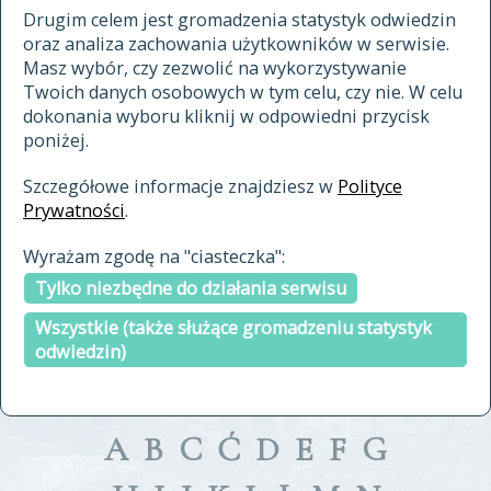
materiały archiwalne
Drugim celem jest gromadzenia statystyk odwiedzin
oraz analiza zachowania użytkowników w serwisie.
cytowanie
Masz wybór, czy zezwolić na wykorzystywanie
kontakt
Twoich danych osobowych w tym celu, czy nie. W celu
dokonania wyboru kliknij w odpowiedni przycisk
poniżej.
Szczegółowe informacje znajdziesz w
Polityce
Prywatności
.
przeszukaj także hasła w
Wyrażam zgodę na "ciasteczka":
indeksie
Tylko niezbędne do działania serwisu
a fronte
a tergo
Wszystkie (także służące gromadzeniu statystyk
odwiedzin)
A
B
C
Ć
D
E
F
G