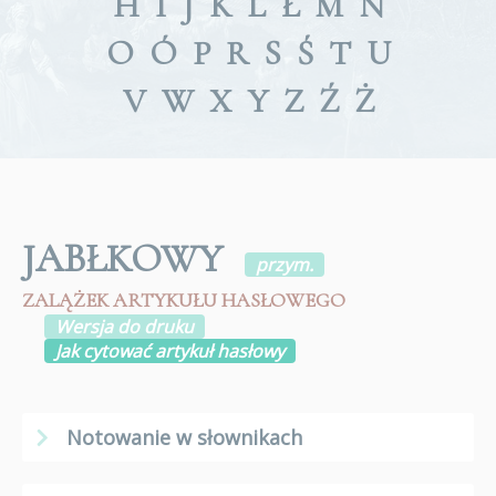
H
I
J
K
L
Ł
M
N
O
Ó
P
R
S
Ś
T
U
V
W
X
Y
Z
Ź
Ż
JABŁKOWY
przym.
ZALĄŻEK ARTYKUŁU HASŁOWEGO
Wersja do druku
Jak cytować artykuł hasłowy
Notowanie w słownikach