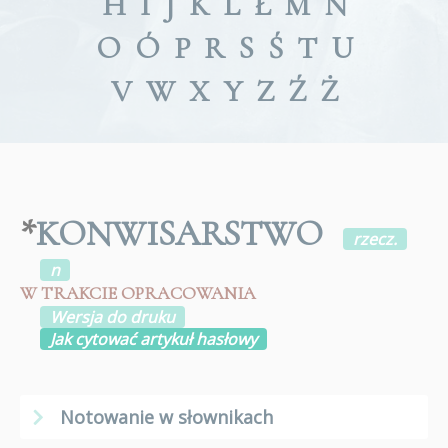
H
I
J
K
L
Ł
M
N
O
Ó
P
R
S
Ś
T
U
V
W
X
Y
Z
Ź
Ż
*
KONWISARSTWO
rzecz.
n
W TRAKCIE OPRACOWANIA
Wersja do druku
Jak cytować artykuł hasłowy
Notowanie w słownikach