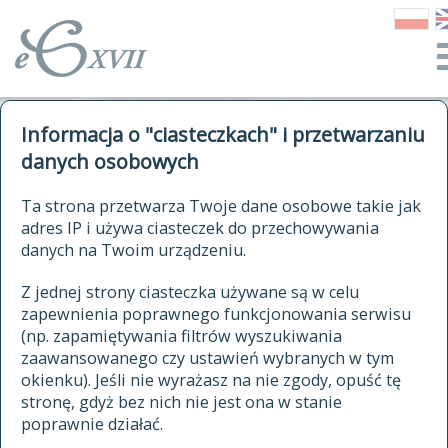
o Słowniku
Informacja o "ciasteczkach" i przetwarzaniu
autorzy Słownika
kwerendy
danych osobowych
jak cytować Słownik
historia
ELEKTRONICZNY SŁOWNIK
Ta strona przetwarza Twoje dane osobowe takie jak
publikacje
adres IP i używa ciasteczek do przechowywania
JĘZYKA POLSKIEGO
źródła
danych na Twoim urządzeniu.
XVII I XVIII WIEKU
autorzy tekstów źródłowych
Z jednej strony ciasteczka używane są w celu
zapewnienia poprawnego funkcjonowania serwisu
zasady opracowania
(np. zapamiętywania filtrów wyszukiwania
statystyki
zaawansowanego czy ustawień wybranych w tym
znajdź hasła
okienku). Jeśli nie wyrażasz na nie zgody, opuść tę
najnowsze hasła
stronę, gdyż bez nich nie jest ona w stanie
poprawnie działać.
zaczynające się od
ostatnio zmodyfikowane hasła