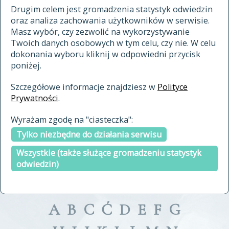
materiały archiwalne
Drugim celem jest gromadzenia statystyk odwiedzin
oraz analiza zachowania użytkowników w serwisie.
cytowanie
Masz wybór, czy zezwolić na wykorzystywanie
kontakt
Twoich danych osobowych w tym celu, czy nie. W celu
dokonania wyboru kliknij w odpowiedni przycisk
poniżej.
Szczegółowe informacje znajdziesz w
Polityce
Prywatności
.
przeszukaj także hasła w
Wyrażam zgodę na "ciasteczka":
indeksie
Tylko niezbędne do działania serwisu
a fronte
a tergo
Wszystkie (także służące gromadzeniu statystyk
odwiedzin)
A
B
C
Ć
D
E
F
G