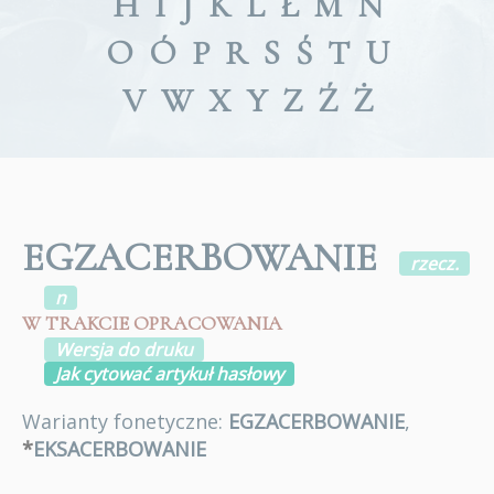
H
I
J
K
L
Ł
M
N
O
Ó
P
R
S
Ś
T
U
V
W
X
Y
Z
Ź
Ż
EGZACERBOWANIE
rzecz.
n
W TRAKCIE OPRACOWANIA
Wersja do druku
Jak cytować artykuł hasłowy
Warianty fonetyczne:
EGZACERBOWANIE
,
*
EKSACERBOWANIE