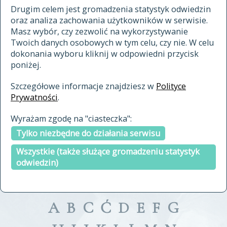
materiały archiwalne
Drugim celem jest gromadzenia statystyk odwiedzin
oraz analiza zachowania użytkowników w serwisie.
cytowanie
Masz wybór, czy zezwolić na wykorzystywanie
kontakt
Twoich danych osobowych w tym celu, czy nie. W celu
dokonania wyboru kliknij w odpowiedni przycisk
poniżej.
Szczegółowe informacje znajdziesz w
Polityce
Prywatności
.
przeszukaj także hasła w
Wyrażam zgodę na "ciasteczka":
indeksie
Tylko niezbędne do działania serwisu
a fronte
a tergo
Wszystkie (także służące gromadzeniu statystyk
odwiedzin)
A
B
C
Ć
D
E
F
G