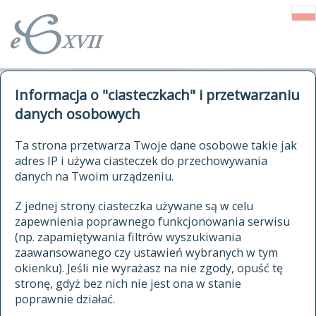
o Słowniku
Informacja o "ciasteczkach" i przetwarzaniu
autorzy Słownika
kwerendy
danych osobowych
jak cytować Słownik
historia
ELEKTRONICZNY SŁOWNIK
Ta strona przetwarza Twoje dane osobowe takie jak
publikacje
adres IP i używa ciasteczek do przechowywania
JĘZYKA POLSKIEGO
źródła
danych na Twoim urządzeniu.
XVII I XVIII WIEKU
autorzy tekstów źródłowych
Z jednej strony ciasteczka używane są w celu
zapewnienia poprawnego funkcjonowania serwisu
zasady opracowania
(np. zapamiętywania filtrów wyszukiwania
statystyki
zaawansowanego czy ustawień wybranych w tym
znajdź hasła
okienku). Jeśli nie wyrażasz na nie zgody, opuść tę
najnowsze hasła
stronę, gdyż bez nich nie jest ona w stanie
poprawnie działać.
zaczynające się od
ostatnio zmodyfikowane hasła