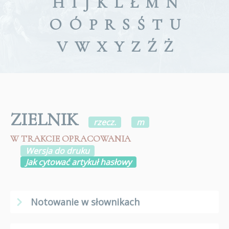
H
I
J
K
L
Ł
M
N
O
Ó
P
R
S
Ś
T
U
V
W
X
Y
Z
Ź
Ż
ZIELNIK
rzecz.
m
W TRAKCIE OPRACOWANIA
Wersja do druku
Jak cytować artykuł hasłowy
Notowanie w słownikach