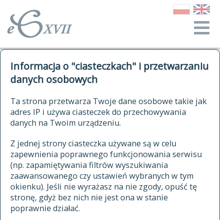
o Słowniku
Informacja o "ciasteczkach" i przetwarzaniu
autorzy Słownika
kwerendy
danych osobowych
jak cytować Słownik
historia
ELEKTRONICZNY SŁOWNIK
Ta strona przetwarza Twoje dane osobowe takie jak
publikacje
adres IP i używa ciasteczek do przechowywania
JĘZYKA POLSKIEGO
źródła
danych na Twoim urządzeniu.
XVII I XVIII WIEKU
autorzy tekstów źródłowych
Z jednej strony ciasteczka używane są w celu
zapewnienia poprawnego funkcjonowania serwisu
zasady opracowania
(np. zapamiętywania filtrów wyszukiwania
statystyki
zaawansowanego czy ustawień wybranych w tym
znajdź hasła
okienku). Jeśli nie wyrażasz na nie zgody, opuść tę
najnowsze hasła
stronę, gdyż bez nich nie jest ona w stanie
poprawnie działać.
zaczynające się od
ostatnio zmodyfikowane hasła