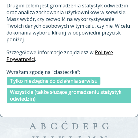
materiały archiwalne
Drugim celem jest gromadzenia statystyk odwiedzin
oraz analiza zachowania użytkowników w serwisie.
cytowanie
Masz wybór, czy zezwolić na wykorzystywanie
kontakt
Twoich danych osobowych w tym celu, czy nie. W celu
dokonania wyboru kliknij w odpowiedni przycisk
poniżej.
Szczegółowe informacje znajdziesz w
Polityce
Prywatności
.
przeszukaj także hasła w
Wyrażam zgodę na "ciasteczka":
indeksie
Tylko niezbędne do działania serwisu
a fronte
a tergo
Wszystkie (także służące gromadzeniu statystyk
odwiedzin)
A
B
C
Ć
D
E
F
G