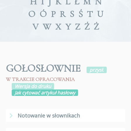
H
I
J
K
L
Ł
M
N
O
Ó
P
R
S
Ś
T
U
V
W
X
Y
Z
Ź
Ż
GOŁOSŁOWNIE
przysł.
W TRAKCIE OPRACOWANIA
Wersja do druku
Jak cytować artykuł hasłowy
Notowanie w słownikach