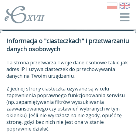
o Słowniku
Informacja o "ciasteczkach" i przetwarzaniu
autorzy Słownika
kwerendy
danych osobowych
jak cytować Słownik
historia
ELEKTRONICZNY SŁOWNIK
Ta strona przetwarza Twoje dane osobowe takie jak
publikacje
adres IP i używa ciasteczek do przechowywania
JĘZYKA POLSKIEGO
źródła
danych na Twoim urządzeniu.
XVII I XVIII WIEKU
autorzy tekstów źródłowych
Z jednej strony ciasteczka używane są w celu
zapewnienia poprawnego funkcjonowania serwisu
zasady opracowania
(np. zapamiętywania filtrów wyszukiwania
statystyki
zaawansowanego czy ustawień wybranych w tym
znajdź hasła
okienku). Jeśli nie wyrażasz na nie zgody, opuść tę
najnowsze hasła
stronę, gdyż bez nich nie jest ona w stanie
poprawnie działać.
zaczynające się od
ostatnio zmodyfikowane hasła