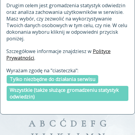
materiały archiwalne
Drugim celem jest gromadzenia statystyk odwiedzin
oraz analiza zachowania użytkowników w serwisie.
cytowanie
Masz wybór, czy zezwolić na wykorzystywanie
kontakt
Twoich danych osobowych w tym celu, czy nie. W celu
dokonania wyboru kliknij w odpowiedni przycisk
poniżej.
Szczegółowe informacje znajdziesz w
Polityce
Prywatności
.
przeszukaj także hasła w
Wyrażam zgodę na "ciasteczka":
indeksie
Tylko niezbędne do działania serwisu
a fronte
a tergo
Wszystkie (także służące gromadzeniu statystyk
odwiedzin)
A
B
C
Ć
D
E
F
G