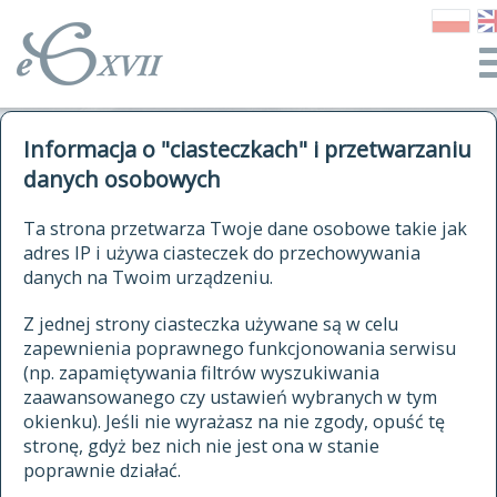
o Słowniku
Informacja o "ciasteczkach" i przetwarzaniu
autorzy Słownika
kwerendy
danych osobowych
jak cytować Słownik
historia
ELEKTRONICZNY SŁOWNIK
Ta strona przetwarza Twoje dane osobowe takie jak
publikacje
adres IP i używa ciasteczek do przechowywania
JĘZYKA POLSKIEGO
źródła
danych na Twoim urządzeniu.
XVII I XVIII WIEKU
autorzy tekstów źródłowych
Z jednej strony ciasteczka używane są w celu
zapewnienia poprawnego funkcjonowania serwisu
zasady opracowania
(np. zapamiętywania filtrów wyszukiwania
statystyki
zaawansowanego czy ustawień wybranych w tym
znajdź hasła
okienku). Jeśli nie wyrażasz na nie zgody, opuść tę
najnowsze hasła
stronę, gdyż bez nich nie jest ona w stanie
poprawnie działać.
zaczynające się od
ostatnio zmodyfikowane hasła