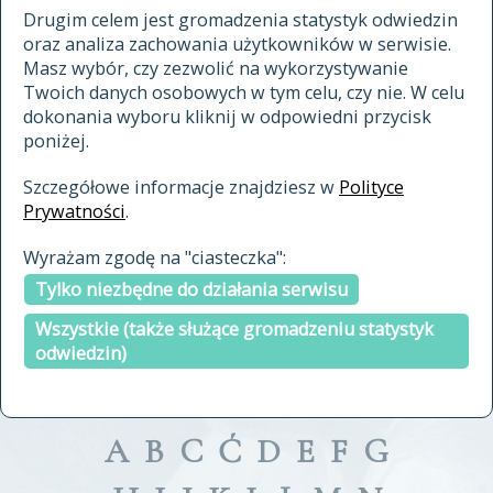
materiały archiwalne
Drugim celem jest gromadzenia statystyk odwiedzin
oraz analiza zachowania użytkowników w serwisie.
cytowanie
Masz wybór, czy zezwolić na wykorzystywanie
kontakt
Twoich danych osobowych w tym celu, czy nie. W celu
dokonania wyboru kliknij w odpowiedni przycisk
poniżej.
Szczegółowe informacje znajdziesz w
Polityce
Prywatności
.
przeszukaj także hasła w
Wyrażam zgodę na "ciasteczka":
indeksie
Tylko niezbędne do działania serwisu
a fronte
a tergo
Wszystkie (także służące gromadzeniu statystyk
odwiedzin)
A
B
C
Ć
D
E
F
G