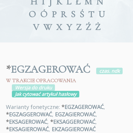
H
I
J
K
L
Ł
M
N
O
Ó
P
R
S
Ś
T
U
V
W
X
Y
Z
Ź
Ż
*
EGZAGEROWAĆ
czas. ndk
W TRAKCIE OPRACOWANIA
Wersja do druku
Jak cytować artykuł hasłowy
Warianty fonetyczne:
*
EGZAGEROWAĆ
,
*
EGZAGGEROWAĆ
,
EGZAGIEROWAĆ
,
*
EKSAGEROWAĆ
,
*
EKSAGGEROWAĆ
,
*
EKSAGIEROWAĆ
,
EKZAGGIEROWAĆ