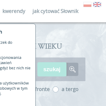
kwerendy
jak cytować Słownik
ika
h
czek do
II I XVIII WIEKU
nkcjonowania
ów źródłowych
tawień
wania
gdyż bez nich nie
ia użytkowników
ła
osobowych w tym
a fronte
a tergo
yfikowane
.