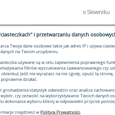
o Słowniku
autorzy Słown
"ciasteczkach" i przetwarzaniu danych osobowyc
historia
arza Twoje dane osobowe takie jak adres IP i używa ciaste
publikacje
ŁOWNIK JĘZYKA POLSKIEGO XV
danych na Twoim urządzeniu.
źródła
 ciasteczka używane są w celu zapewnienia poprawnego fu
autorzy tekst
pamiętywania filtrów wyszukiwania zaawansowanego czy us
zasady opraco
kienku). Jeśli nie wyrażasz na nie zgody, opuść tę stronę, 
 poprawnie działać.
statystyki
st gromadzenia statystyk odwiedzin oraz analiza zachowan
najnowsze has
z wybór, czy zezwolić na wykorzystywanie Twoich danych 
eksie
ostatnio zmod
celu dokonania wyboru kliknij w odpowiedni przycisk poniżej
hasła
ormacje znajdziesz w
Polityce Prywatności
.