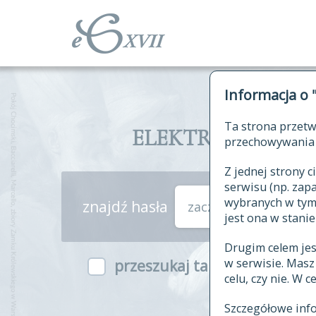
Informacja o 
Ta strona przetw
ELEKTRONICZNY S
przechowywania 
Z jednej strony
serwisu (np. za
wybranych w tym o
znajdź hasła
zaczynające się od
jest ona w stanie
Drugim celem je
w serwisie. Mas
przeszukaj także hasła w ind
celu, czy nie. W 
Szczegółowe inf