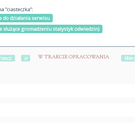
materiały arch
 "ciasteczka":
H
I
J
K
L
Ł
M
N
O
Ó
P
cytowanie
R
S
Ś
 do działania serwisu
kontakt
e służące gromadzeniu statystyk odwiedzin)
W TRAKCIE OPRACOWANIA
rzecz.
n
Wers