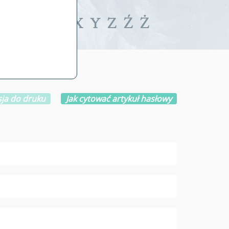
iwalne
T
U
V
W
X
Y
Z
Ź
Ż
ja do druku
Jak cytować artykuł hasłowy