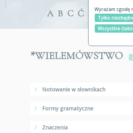
Wyrażam zgodę na
A
B
C
Ć
D
E
F
G
Tylko niezbędne
Wszystkie (takż
*
WIELEMÓWSTWO
Notowanie w słownikach
Formy gramatyczne
Znaczenia