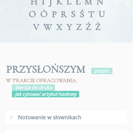
H
I
J
K
L
Ł
M
N
O
Ó
P
R
S
Ś
T
U
V
W
X
Y
Z
Ź
Ż
PRZYSŁOŃSZYM
przym.
W TRAKCIE OPRACOWANIA
Wersja do druku
Jak cytować artykuł hasłowy
Notowanie w słownikach