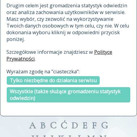
materiały archiwalne
Drugim celem jest gromadzenia statystyk odwiedzin
oraz analiza zachowania użytkowników w serwisie.
cytowanie
Masz wybór, czy zezwolić na wykorzystywanie
kontakt
Twoich danych osobowych w tym celu, czy nie. W celu
dokonania wyboru kliknij w odpowiedni przycisk
poniżej.
Szczegółowe informacje znajdziesz w
Polityce
Prywatności
.
przeszukaj także hasła w
Wyrażam zgodę na "ciasteczka":
indeksie
Tylko niezbędne do działania serwisu
a fronte
a tergo
Wszystkie (także służące gromadzeniu statystyk
odwiedzin)
A
B
C
Ć
D
E
F
G