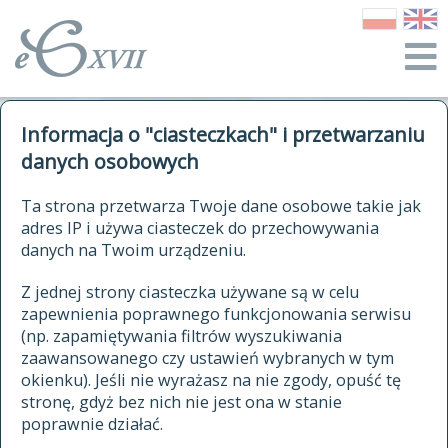
o Słowniku
Informacja o "ciasteczkach" i przetwarzaniu
autorzy Słownika
kwerendy
danych osobowych
jak cytować Słownik
historia
ELEKTRONICZNY SŁOWNIK
Ta strona przetwarza Twoje dane osobowe takie jak
publikacje
adres IP i używa ciasteczek do przechowywania
JĘZYKA POLSKIEGO
źródła
danych na Twoim urządzeniu.
XVII I XVIII WIEKU
autorzy tekstów źródłowych
Z jednej strony ciasteczka używane są w celu
zapewnienia poprawnego funkcjonowania serwisu
zasady opracowania
(np. zapamiętywania filtrów wyszukiwania
statystyki
zaawansowanego czy ustawień wybranych w tym
znajdź hasła
okienku). Jeśli nie wyrażasz na nie zgody, opuść tę
najnowsze hasła
stronę, gdyż bez nich nie jest ona w stanie
poprawnie działać.
zaczynające się od
ostatnio zmodyfikowane hasła