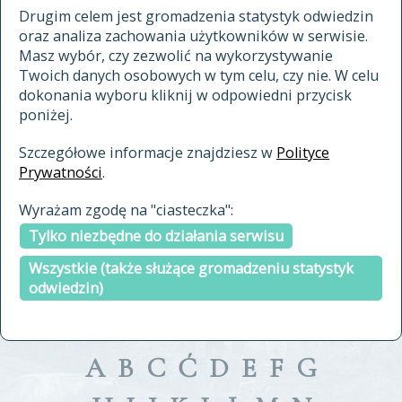
materiały archiwalne
Drugim celem jest gromadzenia statystyk odwiedzin
oraz analiza zachowania użytkowników w serwisie.
cytowanie
Masz wybór, czy zezwolić na wykorzystywanie
kontakt
Twoich danych osobowych w tym celu, czy nie. W celu
dokonania wyboru kliknij w odpowiedni przycisk
poniżej.
Szczegółowe informacje znajdziesz w
Polityce
Prywatności
.
przeszukaj także hasła w
Wyrażam zgodę na "ciasteczka":
indeksie
Tylko niezbędne do działania serwisu
a fronte
a tergo
Wszystkie (także służące gromadzeniu statystyk
odwiedzin)
A
B
C
Ć
D
E
F
G