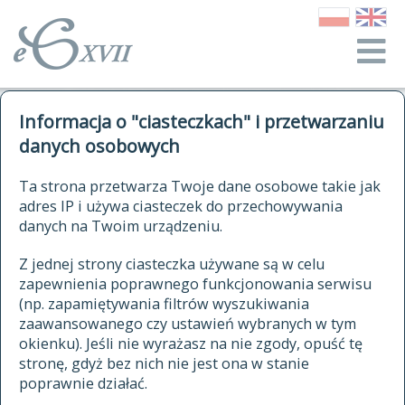
o Słowniku
Informacja o "ciasteczkach" i przetwarzaniu
autorzy Słownika
kwerendy
danych osobowych
jak cytować Słownik
historia
ELEKTRONICZNY SŁOWNIK
Ta strona przetwarza Twoje dane osobowe takie jak
publikacje
adres IP i używa ciasteczek do przechowywania
JĘZYKA POLSKIEGO
źródła
danych na Twoim urządzeniu.
XVII I XVIII WIEKU
autorzy tekstów źródłowych
Z jednej strony ciasteczka używane są w celu
zapewnienia poprawnego funkcjonowania serwisu
zasady opracowania
(np. zapamiętywania filtrów wyszukiwania
statystyki
zaawansowanego czy ustawień wybranych w tym
znajdź hasła
okienku). Jeśli nie wyrażasz na nie zgody, opuść tę
najnowsze hasła
stronę, gdyż bez nich nie jest ona w stanie
poprawnie działać.
zaczynające się od
ostatnio zmodyfikowane hasła