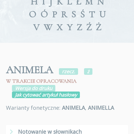
H
I
J
K
L
Ł
M
N
O
Ó
P
R
S
Ś
T
U
V
W
X
Y
Z
Ź
Ż
ANIMELA
rzecz.
ż
W TRAKCIE OPRACOWANIA
Wersja do druku
Jak cytować artykuł hasłowy
Warianty fonetyczne:
ANIMELA
,
ANIMELLA
Notowanie w słownikach