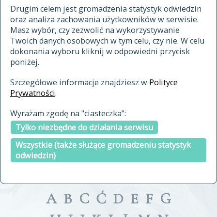
materiały archiwalne
Drugim celem jest gromadzenia statystyk odwiedzin
oraz analiza zachowania użytkowników w serwisie.
cytowanie
Masz wybór, czy zezwolić na wykorzystywanie
kontakt
Twoich danych osobowych w tym celu, czy nie. W celu
dokonania wyboru kliknij w odpowiedni przycisk
poniżej.
Szczegółowe informacje znajdziesz w
Polityce
Prywatności
.
przeszukaj także hasła w
Wyrażam zgodę na "ciasteczka":
indeksie
Tylko niezbędne do działania serwisu
a fronte
a tergo
Wszystkie (także służące gromadzeniu statystyk
odwiedzin)
A
B
C
Ć
D
E
F
G