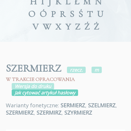
H
I
J
K
L
Ł
M
N
O
Ó
P
R
S
Ś
T
U
V
W
X
Y
Z
Ź
Ż
SZERMIERZ
rzecz.
m
W TRAKCIE OPRACOWANIA
Wersja do druku
Jak cytować artykuł hasłowy
Warianty fonetyczne:
SERMIERZ
,
SZELMIERZ
,
SZERMIERZ
,
SZERMIRZ
,
SZYRMIERZ