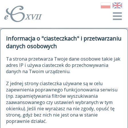
o Słowniku
Informacja o "ciasteczkach" i przetwarzaniu
autorzy Słownika
kwerendy
danych osobowych
jak cytować Słownik
historia
ELEKTRONICZNY SŁOWNIK
Ta strona przetwarza Twoje dane osobowe takie jak
publikacje
adres IP i używa ciasteczek do przechowywania
JĘZYKA POLSKIEGO
źródła
danych na Twoim urządzeniu.
XVII I XVIII WIEKU
autorzy tekstów źródłowych
Z jednej strony ciasteczka używane są w celu
zapewnienia poprawnego funkcjonowania serwisu
zasady opracowania
(np. zapamiętywania filtrów wyszukiwania
statystyki
zaawansowanego czy ustawień wybranych w tym
znajdź hasła
okienku). Jeśli nie wyrażasz na nie zgody, opuść tę
najnowsze hasła
stronę, gdyż bez nich nie jest ona w stanie
poprawnie działać.
zaczynające się od
ostatnio zmodyfikowane hasła