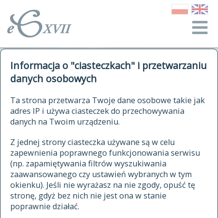
o Słowniku
Informacja o "ciasteczkach" i przetwarzaniu
autorzy Słownika
kwerendy
danych osobowych
jak cytować Słownik
historia
ELEKTRONICZNY SŁOWNIK
Ta strona przetwarza Twoje dane osobowe takie jak
publikacje
adres IP i używa ciasteczek do przechowywania
JĘZYKA POLSKIEGO
źródła
danych na Twoim urządzeniu.
XVII I XVIII WIEKU
autorzy tekstów źródłowych
Z jednej strony ciasteczka używane są w celu
zapewnienia poprawnego funkcjonowania serwisu
zasady opracowania
(np. zapamiętywania filtrów wyszukiwania
statystyki
zaawansowanego czy ustawień wybranych w tym
znajdź hasła
okienku). Jeśli nie wyrażasz na nie zgody, opuść tę
najnowsze hasła
stronę, gdyż bez nich nie jest ona w stanie
poprawnie działać.
zaczynające się od
ostatnio zmodyfikowane hasła