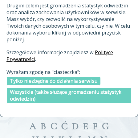
materiały archiwalne
Drugim celem jest gromadzenia statystyk odwiedzin
oraz analiza zachowania użytkowników w serwisie.
cytowanie
Masz wybór, czy zezwolić na wykorzystywanie
kontakt
Twoich danych osobowych w tym celu, czy nie. W celu
dokonania wyboru kliknij w odpowiedni przycisk
poniżej.
Szczegółowe informacje znajdziesz w
Polityce
Prywatności
.
przeszukaj także hasła w
Wyrażam zgodę na "ciasteczka":
indeksie
Tylko niezbędne do działania serwisu
a fronte
a tergo
Wszystkie (także służące gromadzeniu statystyk
odwiedzin)
A
B
C
Ć
D
E
F
G