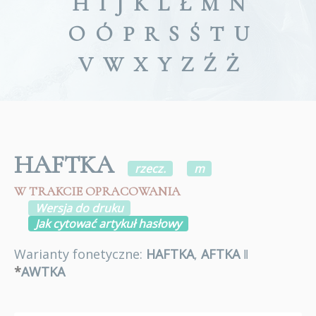
H
I
J
K
L
Ł
M
N
O
Ó
P
R
S
Ś
T
U
V
W
X
Y
Z
Ź
Ż
HAFTKA
rzecz.
m
W TRAKCIE OPRACOWANIA
Wersja do druku
Jak cytować artykuł hasłowy
Warianty fonetyczne:
HAFTKA
,
AFTKA
ǁ
*
AWTKA