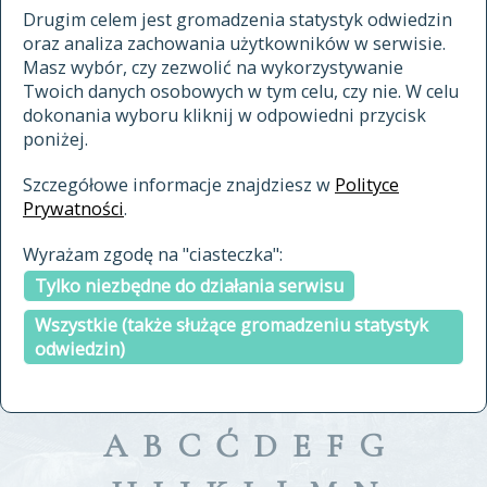
materiały archiwalne
Drugim celem jest gromadzenia statystyk odwiedzin
oraz analiza zachowania użytkowników w serwisie.
cytowanie
Masz wybór, czy zezwolić na wykorzystywanie
kontakt
Twoich danych osobowych w tym celu, czy nie. W celu
dokonania wyboru kliknij w odpowiedni przycisk
poniżej.
Szczegółowe informacje znajdziesz w
Polityce
Prywatności
.
przeszukaj także hasła w
Wyrażam zgodę na "ciasteczka":
indeksie
Tylko niezbędne do działania serwisu
a fronte
a tergo
Wszystkie (także służące gromadzeniu statystyk
odwiedzin)
A
B
C
Ć
D
E
F
G