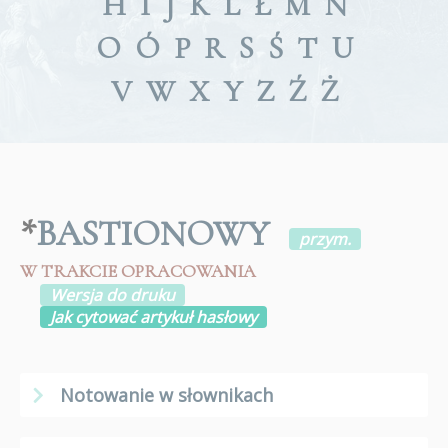
H
I
J
K
L
Ł
M
N
O
Ó
P
R
S
Ś
T
U
V
W
X
Y
Z
Ź
Ż
*
BASTIONOWY
przym.
W TRAKCIE OPRACOWANIA
Wersja do druku
Jak cytować artykuł hasłowy
Notowanie w słownikach