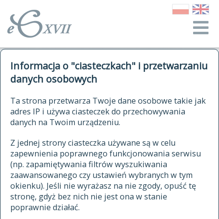
o Słowniku
Informacja o "ciasteczkach" i przetwarzaniu
autorzy Słownika
kwerendy
danych osobowych
jak cytować Słownik
historia
ELEKTRONICZNY SŁOWNIK
Ta strona przetwarza Twoje dane osobowe takie jak
publikacje
adres IP i używa ciasteczek do przechowywania
JĘZYKA POLSKIEGO
źródła
danych na Twoim urządzeniu.
XVII I XVIII WIEKU
autorzy tekstów źródłowych
Z jednej strony ciasteczka używane są w celu
zapewnienia poprawnego funkcjonowania serwisu
zasady opracowania
(np. zapamiętywania filtrów wyszukiwania
statystyki
zaawansowanego czy ustawień wybranych w tym
znajdź hasła
okienku). Jeśli nie wyrażasz na nie zgody, opuść tę
najnowsze hasła
stronę, gdyż bez nich nie jest ona w stanie
poprawnie działać.
zaczynające się od
ostatnio zmodyfikowane hasła