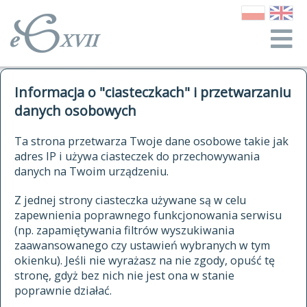
o Słowniku
Informacja o "ciasteczkach" i przetwarzaniu
autorzy Słownika
kwerendy
danych osobowych
jak cytować Słownik
historia
ELEKTRONICZNY SŁOWNIK
Ta strona przetwarza Twoje dane osobowe takie jak
publikacje
adres IP i używa ciasteczek do przechowywania
JĘZYKA POLSKIEGO
źródła
danych na Twoim urządzeniu.
XVII I XVIII WIEKU
autorzy tekstów źródłowych
Z jednej strony ciasteczka używane są w celu
zapewnienia poprawnego funkcjonowania serwisu
zasady opracowania
(np. zapamiętywania filtrów wyszukiwania
statystyki
zaawansowanego czy ustawień wybranych w tym
znajdź hasła
okienku). Jeśli nie wyrażasz na nie zgody, opuść tę
najnowsze hasła
stronę, gdyż bez nich nie jest ona w stanie
poprawnie działać.
zaczynające się od
ostatnio zmodyfikowane hasła