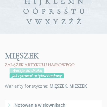
H
I
J
K
L
Ł
M
N
O
Ó
P
R
S
Ś
T
U
V
W
X
Y
Z
Ź
Ż
MIĘSZEK
ZALĄŻEK ARTYKUŁU HASŁOWEGO
Wersja do druku
Jak cytować artykuł hasłowy
Warianty fonetyczne:
MIĘSZEK
,
MIESZEK
Notowanie w słownikach