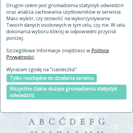
materiały archiwalne
Drugim celem jest gromadzenia statystyk odwiedzin
oraz analiza zachowania użytkowników w serwisie.
cytowanie
Masz wybór, czy zezwolić na wykorzystywanie
kontakt
Twoich danych osobowych w tym celu, czy nie. W celu
dokonania wyboru kliknij w odpowiedni przycisk
poniżej.
Szczegółowe informacje znajdziesz w
Polityce
Prywatności
.
przeszukaj także hasła w
Wyrażam zgodę na "ciasteczka":
indeksie
Tylko niezbędne do działania serwisu
a fronte
a tergo
Wszystkie (także służące gromadzeniu statystyk
odwiedzin)
A
B
C
Ć
D
E
F
G