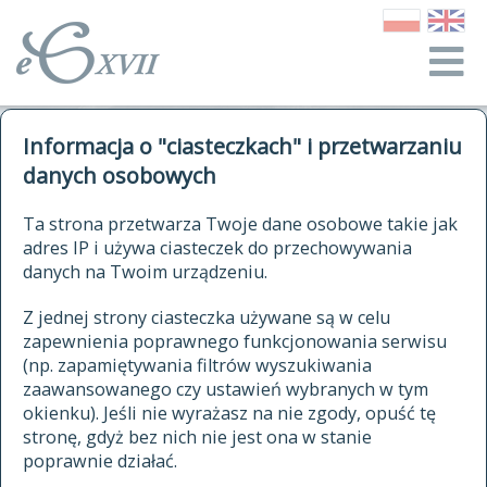
o Słowniku
Informacja o "ciasteczkach" i przetwarzaniu
autorzy Słownika
kwerendy
danych osobowych
jak cytować Słownik
historia
ELEKTRONICZNY SŁOWNIK
Ta strona przetwarza Twoje dane osobowe takie jak
publikacje
adres IP i używa ciasteczek do przechowywania
JĘZYKA POLSKIEGO
źródła
danych na Twoim urządzeniu.
XVII I XVIII WIEKU
autorzy tekstów źródłowych
Z jednej strony ciasteczka używane są w celu
zapewnienia poprawnego funkcjonowania serwisu
zasady opracowania
(np. zapamiętywania filtrów wyszukiwania
statystyki
zaawansowanego czy ustawień wybranych w tym
znajdź hasła
okienku). Jeśli nie wyrażasz na nie zgody, opuść tę
najnowsze hasła
stronę, gdyż bez nich nie jest ona w stanie
poprawnie działać.
zaczynające się od
ostatnio zmodyfikowane hasła