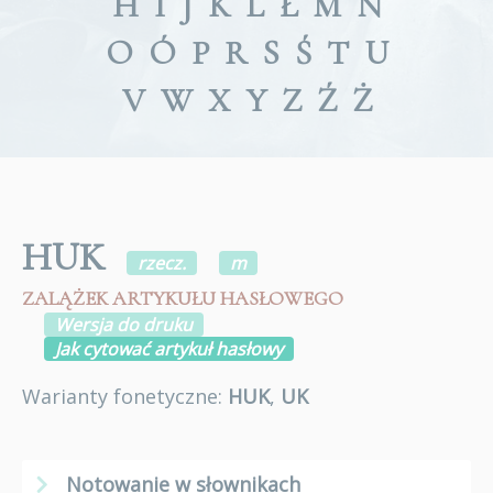
H
I
J
K
L
Ł
M
N
O
Ó
P
R
S
Ś
T
U
V
W
X
Y
Z
Ź
Ż
HUK
rzecz.
m
ZALĄŻEK ARTYKUŁU HASŁOWEGO
Wersja do druku
Jak cytować artykuł hasłowy
Warianty fonetyczne:
HUK
,
UK
Notowanie w słownikach