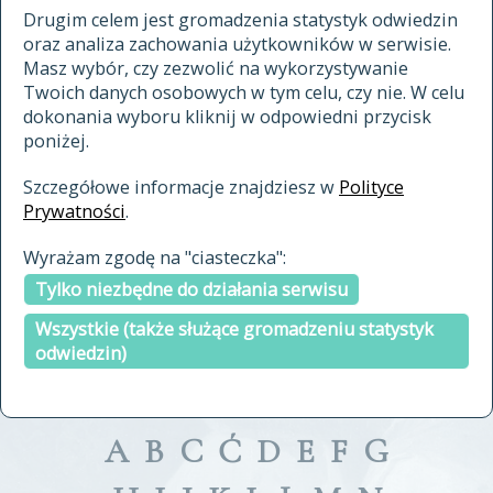
materiały archiwalne
Drugim celem jest gromadzenia statystyk odwiedzin
oraz analiza zachowania użytkowników w serwisie.
cytowanie
Masz wybór, czy zezwolić na wykorzystywanie
kontakt
Twoich danych osobowych w tym celu, czy nie. W celu
dokonania wyboru kliknij w odpowiedni przycisk
poniżej.
Szczegółowe informacje znajdziesz w
Polityce
Prywatności
.
przeszukaj także hasła w
Wyrażam zgodę na "ciasteczka":
indeksie
Tylko niezbędne do działania serwisu
a fronte
a tergo
Wszystkie (także służące gromadzeniu statystyk
odwiedzin)
A
B
C
Ć
D
E
F
G