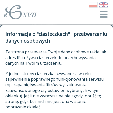
o Słowniku
Informacja o "ciasteczkach" i przetwarzaniu
autorzy Słownika
kwerendy
danych osobowych
jak cytować Słownik
historia
ELEKTRONICZNY SŁOWNIK
Ta strona przetwarza Twoje dane osobowe takie jak
publikacje
adres IP i używa ciasteczek do przechowywania
JĘZYKA POLSKIEGO
źródła
danych na Twoim urządzeniu.
XVII I XVIII WIEKU
autorzy tekstów źródłowych
Z jednej strony ciasteczka używane są w celu
zapewnienia poprawnego funkcjonowania serwisu
zasady opracowania
(np. zapamiętywania filtrów wyszukiwania
statystyki
zaawansowanego czy ustawień wybranych w tym
znajdź hasła
okienku). Jeśli nie wyrażasz na nie zgody, opuść tę
najnowsze hasła
stronę, gdyż bez nich nie jest ona w stanie
poprawnie działać.
zaczynające się od
ostatnio zmodyfikowane hasła