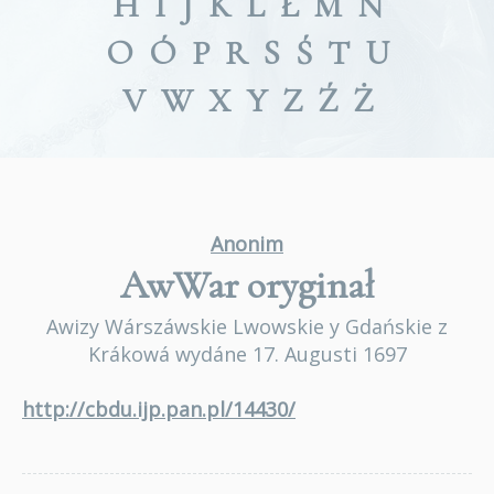
H
I
J
K
L
Ł
M
N
O
Ó
P
R
S
Ś
T
U
V
W
X
Y
Z
Ź
Ż
Anonim
AwWar
oryginał
Awizy Wárszáwskie Lwowskie y Gdańskie z
Krákowá wydáne 17. Augusti 1697
http://cbdu.ijp.pan.pl/14430/