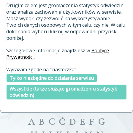
materiały archiwalne
Drugim celem jest gromadzenia statystyk odwiedzin
oraz analiza zachowania użytkowników w serwisie.
cytowanie
Masz wybór, czy zezwolić na wykorzystywanie
kontakt
Twoich danych osobowych w tym celu, czy nie. W celu
dokonania wyboru kliknij w odpowiedni przycisk
poniżej.
Szczegółowe informacje znajdziesz w
Polityce
Prywatności
.
przeszukaj także hasła w
Wyrażam zgodę na "ciasteczka":
indeksie
Tylko niezbędne do działania serwisu
a fronte
a tergo
Wszystkie (także służące gromadzeniu statystyk
odwiedzin)
A
B
C
Ć
D
E
F
G