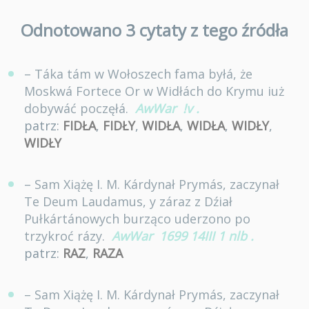
Odnotowano 3 cytaty z tego źródła
– Táka tám w Wołoszech fama byłá, że
Moskwá Fortece Or w Widłách do Krymu iuż
dobywáć poczęłá.
AwWar
!v
.
patrz:
FIDŁA
,
FIDŁY
,
WIDŁA
,
WIDŁA
,
WIDŁY
,
WIDŁY
– Sam Xiążę I. M. Kárdynał Prymás, zaczynał
Te Deum Laudamus, y záraz z Dźiał
Pułkártánowych burząco uderzono po
trzykroć rázy.
AwWar
1699 14III 1 nlb
.
patrz:
RAZ
,
RAZA
– Sam Xiążę I. M. Kárdynał Prymás, zaczynał