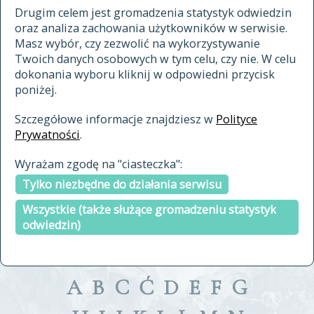
materiały archiwalne
Drugim celem jest gromadzenia statystyk odwiedzin
oraz analiza zachowania użytkowników w serwisie.
cytowanie
Masz wybór, czy zezwolić na wykorzystywanie
kontakt
Twoich danych osobowych w tym celu, czy nie. W celu
dokonania wyboru kliknij w odpowiedni przycisk
poniżej.
Szczegółowe informacje znajdziesz w
Polityce
Prywatności
.
przeszukaj także hasła w
Wyrażam zgodę na "ciasteczka":
indeksie
Tylko niezbędne do działania serwisu
a fronte
a tergo
Wszystkie (także służące gromadzeniu statystyk
odwiedzin)
A
B
C
Ć
D
E
F
G