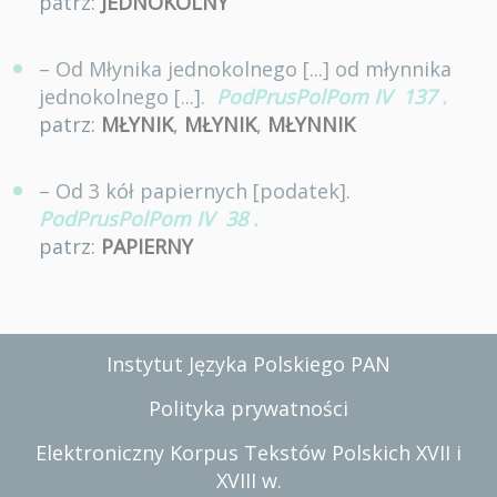
patrz:
JEDNOKOLNY
– Od Młynika jednokolnego [...] od młynnika
jednokolnego [...].
PodPrusPolPom IV
137
.
patrz:
MŁYNIK
,
MŁYNIK
,
MŁYNNIK
– Od 3 kół papiernych [podatek].
PodPrusPolPom IV
38
.
patrz:
PAPIERNY
Instytut Języka Polskiego PAN
Polityka prywatności
Elektroniczny Korpus Tekstów Polskich XVII i
XVIII w.