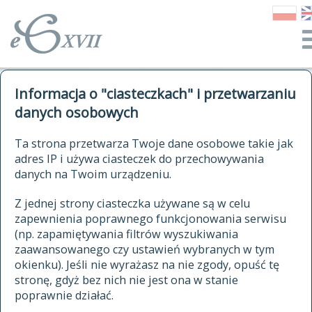
o Słowniku
Informacja o "ciasteczkach" i przetwarzaniu
autorzy Słownika
kwerendy
danych osobowych
jak cytować Słownik
historia
ELEKTRONICZNY SŁOWNIK
Ta strona przetwarza Twoje dane osobowe takie jak
publikacje
adres IP i używa ciasteczek do przechowywania
JĘZYKA POLSKIEGO
źródła
danych na Twoim urządzeniu.
XVII I XVIII WIEKU
autorzy tekstów źródłowych
Z jednej strony ciasteczka używane są w celu
zapewnienia poprawnego funkcjonowania serwisu
zasady opracowania
(np. zapamiętywania filtrów wyszukiwania
statystyki
zaawansowanego czy ustawień wybranych w tym
znajdź hasła
okienku). Jeśli nie wyrażasz na nie zgody, opuść tę
najnowsze hasła
stronę, gdyż bez nich nie jest ona w stanie
poprawnie działać.
zaczynające się od
ostatnio zmodyfikowane hasła