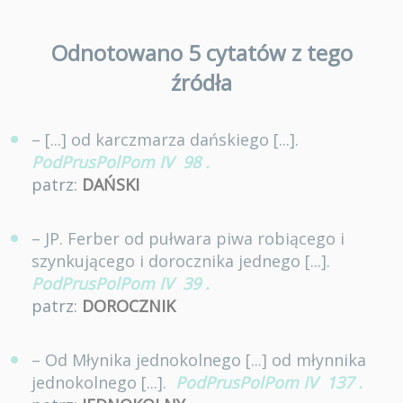
Odnotowano 5 cytatów z tego
źródła
– [...] od karczmarza dańskiego [...].
PodPrusPolPom IV
98
.
patrz:
DAŃSKI
– JP. Ferber od pułwara piwa robiącego i
szynkującego i dorocznika jednego [...].
PodPrusPolPom IV
39
.
patrz:
DOROCZNIK
– Od Młynika jednokolnego [...] od młynnika
jednokolnego [...].
PodPrusPolPom IV
137
.