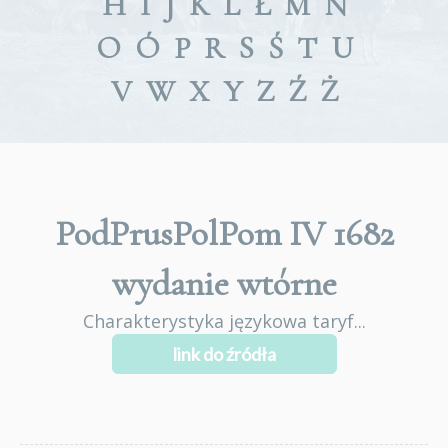
H
I
J
K
L
Ł
M
N
O
Ó
P
R
S
Ś
T
U
V
W
X
Y
Z
Ź
Ż
PodPrusPolPom IV 1682
wydanie wtórne
Charakterystyka językowa taryf...
link do źródła