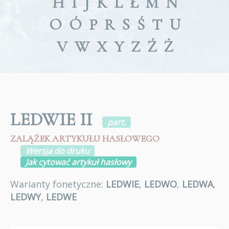
H
I
J
K
L
Ł
M
N
O
Ó
P
R
S
Ś
T
U
V
W
X
Y
Z
Ź
Ż
LEDWIE II
part.
ZALĄŻEK ARTYKUŁU HASŁOWEGO
Wersja do druku
Jak cytować artykuł hasłowy
Warianty fonetyczne:
LEDWIE
,
LEDWO
,
LEDWA
,
LEDWY
,
LEDWE