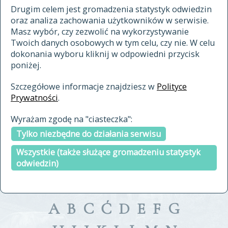
materiały archiwalne
Drugim celem jest gromadzenia statystyk odwiedzin
oraz analiza zachowania użytkowników w serwisie.
cytowanie
Masz wybór, czy zezwolić na wykorzystywanie
kontakt
Twoich danych osobowych w tym celu, czy nie. W celu
dokonania wyboru kliknij w odpowiedni przycisk
poniżej.
Szczegółowe informacje znajdziesz w
Polityce
Prywatności
.
przeszukaj także hasła w
Wyrażam zgodę na "ciasteczka":
indeksie
Tylko niezbędne do działania serwisu
a fronte
a tergo
Wszystkie (także służące gromadzeniu statystyk
odwiedzin)
A
B
C
Ć
D
E
F
G