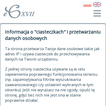
o Słowniku
Informacja o "ciasteczkach" i przetwarzaniu
autorzy Słownika
kwerendy
danych osobowych
jak cytować Słownik
historia
ELEKTRONICZNY SŁOWNIK
Ta strona przetwarza Twoje dane osobowe takie jak
publikacje
adres IP i używa ciasteczek do przechowywania
JĘZYKA POLSKIEGO
źródła
danych na Twoim urządzeniu.
XVII I XVIII WIEKU
autorzy tekstów źródłowych
Z jednej strony ciasteczka używane są w celu
zapewnienia poprawnego funkcjonowania serwisu
zasady opracowania
(np. zapamiętywania filtrów wyszukiwania
statystyki
zaawansowanego czy ustawień wybranych w tym
znajdź hasła
okienku). Jeśli nie wyrażasz na nie zgody, opuść tę
najnowsze hasła
stronę, gdyż bez nich nie jest ona w stanie
poprawnie działać.
zaczynające się od
ostatnio zmodyfikowane hasła