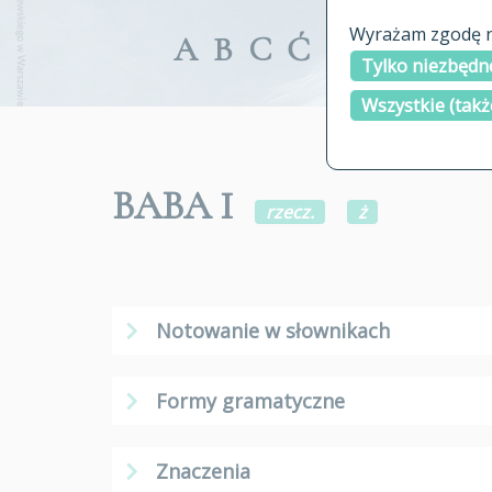
Wyrażam zgodę na
A
B
C
Ć
D
E
F
G
Tylko niezbędne
Wszystkie (takż
BABA I
rzecz.
ż
Notowanie w słownikach
Formy gramatyczne
Znaczenia