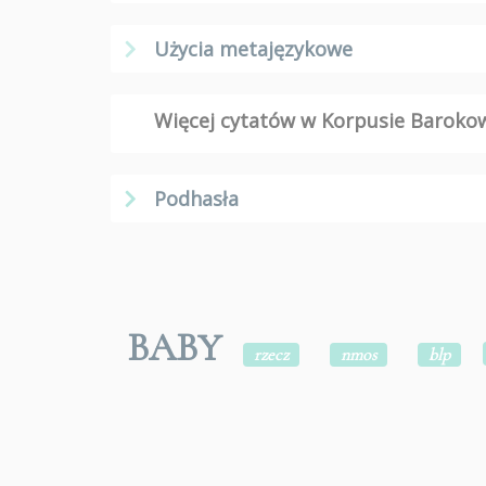
Użycia metajęzykowe
Więcej cytatów w Korpusie Barok
Podhasła
BABY
rzecz
nmos
blp