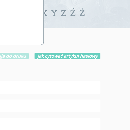
iwalne
T
U
V
W
X
Y
Z
Ź
Ż
ja do druku
Jak cytować artykuł hasłowy