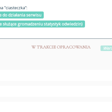
materiały arch
 "ciasteczka":
H
I
J
K
L
Ł
M
N
O
Ó
P
cytowanie
R
S
Ś
 do działania serwisu
kontakt
e służące gromadzeniu statystyk odwiedzin)
W TRAKCIE OPRACOWANIA
Wers