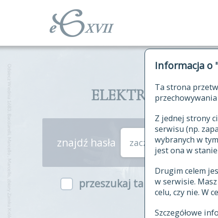
Informacja o 
Ta strona przetw
ELEKTRONICZNY S
przechowywania 
Z jednej strony
serwisu (np. za
wybranych w tym o
znajdź hasła
zaczynające się od
jest ona w stanie
Drugim celem je
w serwisie. Mas
przeszukaj także hasła w ind
celu, czy nie. W 
Szczegółowe inf