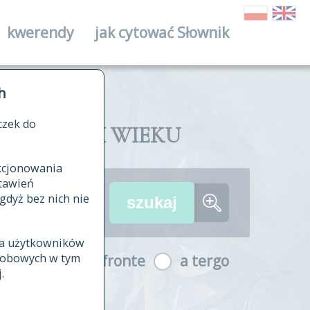
kwerendy
jak cytować Słownik
ika
h
czek do
II I XVIII WIEKU
nkcjonowania
ów źródłowych
tawień
wania
gdyż bez nich nie
ia użytkowników
ła
osobowych w tym
a fronte
a tergo
yfikowane
.