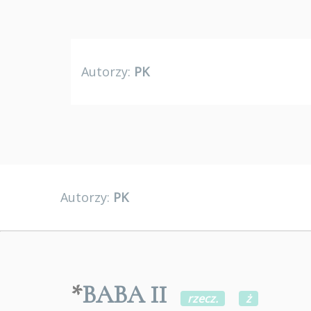
Autorzy:
PK
Autorzy:
PK
*
BABA II
rzecz.
ż