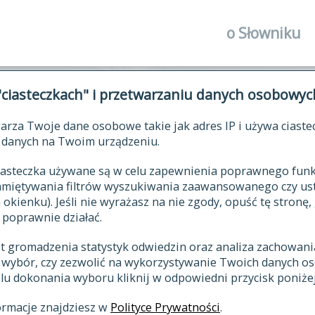
o Słowniku
autorzy Słown
"ciasteczkach" i przetwarzaniu danych osobowyc
historia
arza Twoje dane osobowe takie jak adres IP i używa ciaste
publikacje
ŁOWNIK JĘZYKA POLSKIEGO XV
danych na Twoim urządzeniu.
źródła
 ciasteczka używane są w celu zapewnienia poprawnego fu
autorzy tekst
pamiętywania filtrów wyszukiwania zaawansowanego czy us
zasady opraco
kienku). Jeśli nie wyrażasz na nie zgody, opuść tę stronę, 
 poprawnie działać.
statystyki
st gromadzenia statystyk odwiedzin oraz analiza zachowan
najnowsze has
z wybór, czy zezwolić na wykorzystywanie Twoich danych 
eksie
ostatnio zmod
celu dokonania wyboru kliknij w odpowiedni przycisk poniżej
hasła
ormacje znajdziesz w
Polityce Prywatności
.