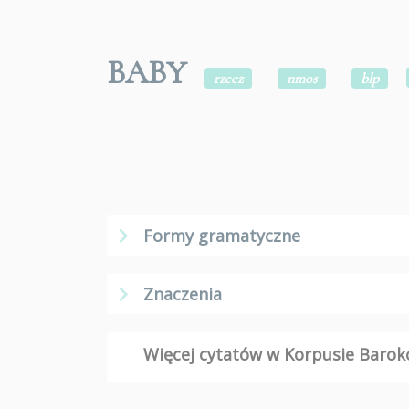
BABY
rzecz
nmos
blp
Formy gramatyczne
Znaczenia
Więcej cytatów w Korpusie Bar