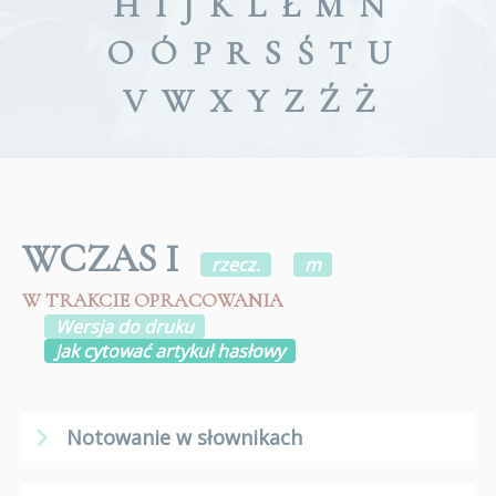
H
I
J
K
L
Ł
M
N
O
Ó
P
R
S
Ś
T
U
V
W
X
Y
Z
Ź
Ż
WCZAS I
rzecz.
m
W TRAKCIE OPRACOWANIA
Wersja do druku
Jak cytować artykuł hasłowy
Notowanie w słownikach