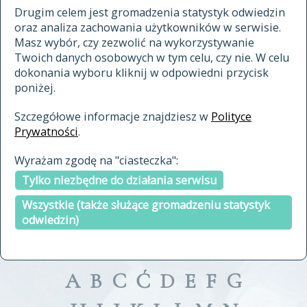
materiały archiwalne
Drugim celem jest gromadzenia statystyk odwiedzin
oraz analiza zachowania użytkowników w serwisie.
cytowanie
Masz wybór, czy zezwolić na wykorzystywanie
kontakt
Twoich danych osobowych w tym celu, czy nie. W celu
dokonania wyboru kliknij w odpowiedni przycisk
poniżej.
Szczegółowe informacje znajdziesz w
Polityce
Prywatności
.
przeszukaj także hasła w
Wyrażam zgodę na "ciasteczka":
indeksie
Tylko niezbędne do działania serwisu
a fronte
a tergo
Wszystkie (także służące gromadzeniu statystyk
odwiedzin)
A
B
C
Ć
D
E
F
G