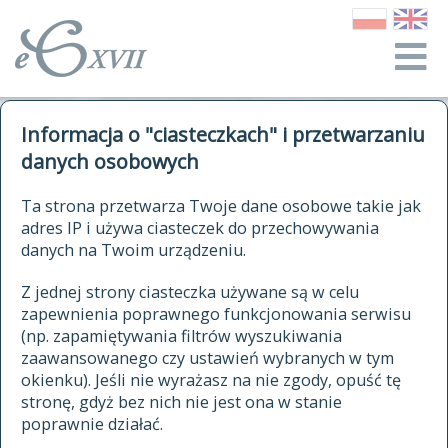
o Słowniku
Informacja o "ciasteczkach" i przetwarzaniu
autorzy Słownika
kwerendy
danych osobowych
jak cytować Słownik
historia
ELEKTRONICZNY SŁOWNIK
Ta strona przetwarza Twoje dane osobowe takie jak
publikacje
adres IP i używa ciasteczek do przechowywania
JĘZYKA POLSKIEGO
źródła
danych na Twoim urządzeniu.
XVII I XVIII WIEKU
autorzy tekstów źródłowych
Z jednej strony ciasteczka używane są w celu
zapewnienia poprawnego funkcjonowania serwisu
zasady opracowania
(np. zapamiętywania filtrów wyszukiwania
statystyki
zaawansowanego czy ustawień wybranych w tym
znajdź hasła
okienku). Jeśli nie wyrażasz na nie zgody, opuść tę
najnowsze hasła
stronę, gdyż bez nich nie jest ona w stanie
poprawnie działać.
zaczynające się od
ostatnio zmodyfikowane hasła