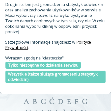
materiały archiwalne
Drugim celem jest gromadzenia statystyk odwiedzin
oraz analiza zachowania użytkowników w serwisie.
cytowanie
Masz wybór, czy zezwolić na wykorzystywanie
kontakt
Twoich danych osobowych w tym celu, czy nie. W celu
dokonania wyboru kliknij w odpowiedni przycisk
poniżej.
Szczegółowe informacje znajdziesz w
Polityce
Prywatności
.
przeszukaj także hasła w
Wyrażam zgodę na "ciasteczka":
indeksie
Tylko niezbędne do działania serwisu
a fronte
a tergo
Wszystkie (także służące gromadzeniu statystyk
odwiedzin)
A
B
C
Ć
D
E
F
G