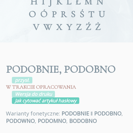
H
I
J
K
L
Ł
M
N
O
Ó
P
R
S
Ś
T
U
V
W
X
Y
Z
Ź
Ż
PODOBNIE, PODOBNO
przysł.
W TRAKCIE OPRACOWANIA
Wersja do druku
Jak cytować artykuł hasłowy
Warianty fonetyczne:
PODOBNIE
ǁ
PODOBNO
,
PODOWNO
,
PODOMNO
,
BODOBNO