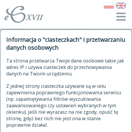
o Słowniku
Informacja o "ciasteczkach" i przetwarzaniu
autorzy Słownika
kwerendy
danych osobowych
jak cytować Słownik
historia
ELEKTRONICZNY SŁOWNIK
Ta strona przetwarza Twoje dane osobowe takie jak
publikacje
adres IP i używa ciasteczek do przechowywania
JĘZYKA POLSKIEGO
źródła
danych na Twoim urządzeniu.
XVII I XVIII WIEKU
autorzy tekstów źródłowych
Z jednej strony ciasteczka używane są w celu
zapewnienia poprawnego funkcjonowania serwisu
zasady opracowania
(np. zapamiętywania filtrów wyszukiwania
statystyki
zaawansowanego czy ustawień wybranych w tym
znajdź hasła
okienku). Jeśli nie wyrażasz na nie zgody, opuść tę
najnowsze hasła
stronę, gdyż bez nich nie jest ona w stanie
poprawnie działać.
zaczynające się od
ostatnio zmodyfikowane hasła